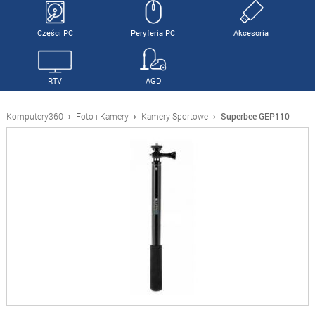
Części PC
Peryferia PC
Akcesoria
RTV
AGD
Komputery360
›
Foto i Kamery
›
Kamery Sportowe
›
Superbee GEP110