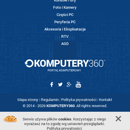
Konsole i Gry
Foto i Kamery
Części PC
Peryferia PC
Akcesoria i Eksploatacja
RTV
AGD
PORTAL KOMPUTEROWY
Mapa strony
|
Regulamin
|
Polityka prywatności
|
Kontakt
© 2014 - 2026
KOMPUTERY360
. All rights reserved.
Serwis używa plików
cookies
. Korzystając z niego
wyrażasz na to zgodę wg ustawień przeglądarki.
Polityka prywatności