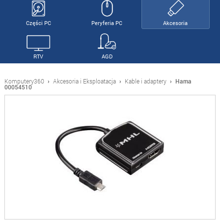
Części PC
Peryferia PC
Akcesoria
RTV
AGD
Komputery360
›
Akcesoria i Eksploatacja
›
Kable i adaptery
›
Hama
00054510