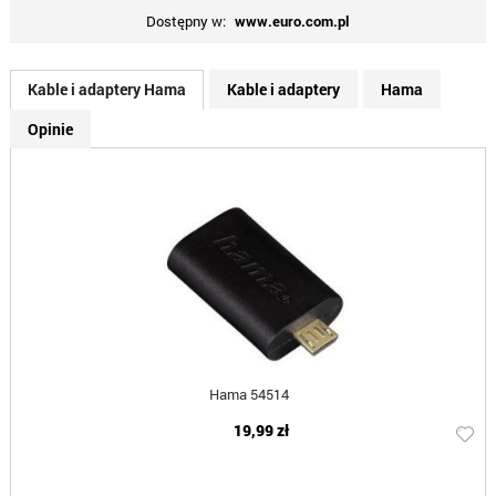
Dostępny w:
www.euro.com.pl
Kable i adaptery Hama
Kable i adaptery
Hama
Opinie
Hama 54514
19,99 zł