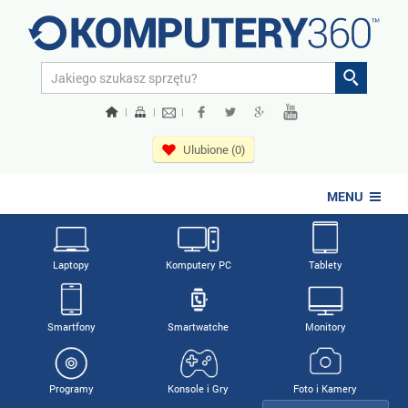
|
|
|
Ulubione (0)
MENU
Laptopy
Komputery PC
Tablety
Smartfony
Smartwatche
Monitory
Programy
Konsole i Gry
Foto i Kamery