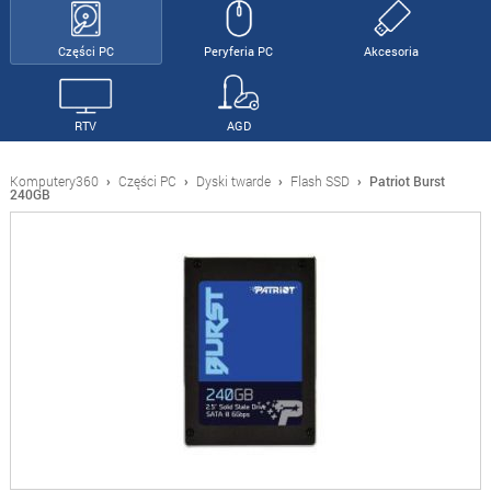
Części PC
Peryferia PC
Akcesoria
RTV
AGD
Komputery360
›
Części PC
›
Dyski twarde
›
Flash SSD
›
Patriot Burst
240GB