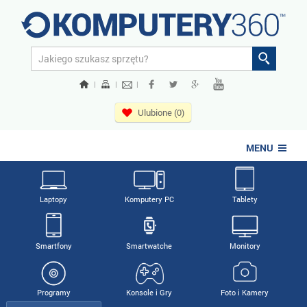
|
|
|
Ulubione (0)
MENU
Laptopy
Komputery PC
Tablety
Smartfony
Smartwatche
Monitory
Programy
Konsole i Gry
Foto i Kamery