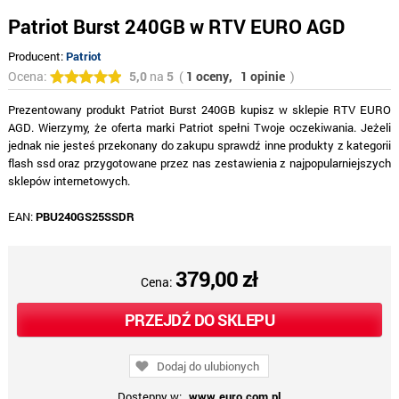
Patriot Burst 240GB w RTV EURO AGD
Producent:
Patriot
Ocena:
5,0
na
5
(
1 oceny,
1 opinie
)
Prezentowany produkt Patriot Burst 240GB kupisz w sklepie RTV EURO
AGD. Wierzymy, że oferta marki Patriot spełni Twoje oczekiwania. Jeżeli
jednak nie jesteś przekonany do zakupu sprawdź inne produkty z kategorii
flash ssd oraz przygotowane przez nas zestawienia z najpopularniejszych
sklepów internetowych.
EAN:
PBU240GS25SSDR
379,00 zł
Cena:
PRZEJDŹ DO SKLEPU
Dodaj do ulubionych
Dostępny w:
www.euro.com.pl