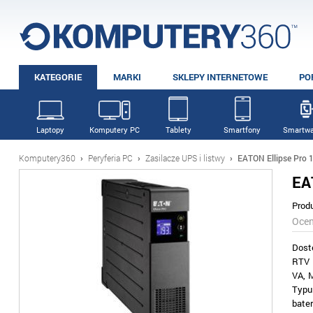
KATEGORIE
MARKI
SKLEPY INTERNETOWE
PO
Laptopy
Komputery PC
Tablety
Smartfony
Smartwa
Komputery360
›
Peryferia PC
›
Zasilacze UPS i listwy
›
EATON Ellipse Pro 
EA
Prod
Oce
Dost
RTV 
VA, 
Typu
bate