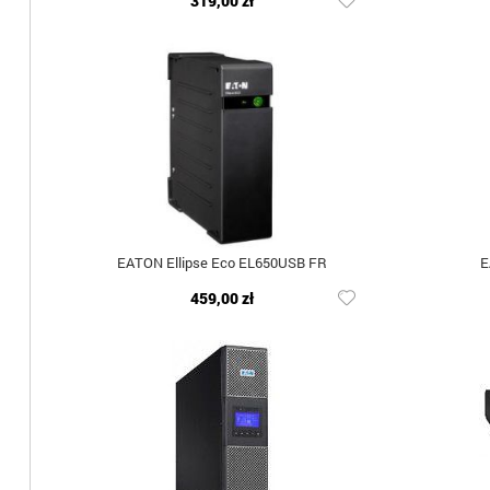
319,00 zł
EATON Ellipse Eco EL650USB FR
E
459,00 zł