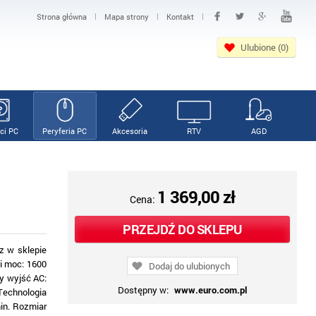
|
|
|
Strona główna
Mapa strony
Kontakt
Ulubione (0)
ci PC
Peryferia PC
Akcesoria
RTV
AGD
1 369,00 zł
Cena:
PRZEJDŹ DO SKLEPU
z w sklepie
i moc: 1600
Dodaj do ulubionych
py wyjść AC:
Dostępny w:
www.euro.com.pl
Technologia
in. Rozmiar