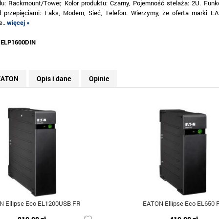
du: Rackmount/Tower, Kolor produktu: Czarny, Pojemność stelaża: 2U. Funk
d przepięciami: Faks, Modem, Sieć, Telefon. Wierzymy, że oferta marki E
e..
więcej »
:
ELP1600DIN
EATON
Opis i dane
Opinie
 Ellipse Eco EL1200USB FR
EATON Ellipse Eco EL650 