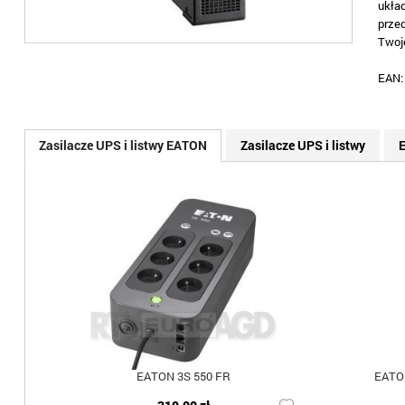
ukła
prze
Twoj
EAN
Zasilacze UPS i listwy EATON
Zasilacze UPS i listwy
EATON 3S 550 FR
EATON