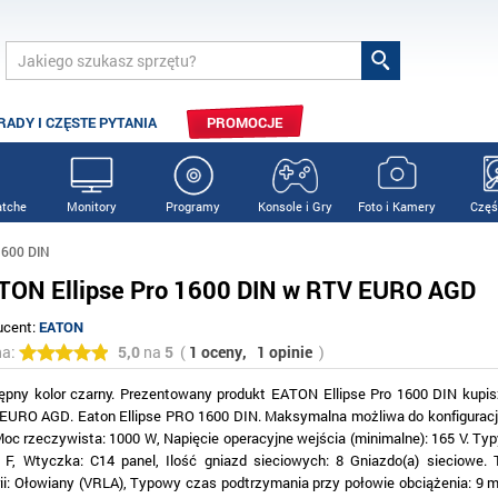
RADY I CZĘSTE PYTANIA
PROMOCJE
tche
Monitory
Programy
Konsole i Gry
Foto i Kamery
Częś
1600 DIN
TON Ellipse Pro 1600 DIN w RTV EURO AGD
ucent:
EATON
na:
5,0
na
5
(
1 oceny,
1 opinie
)
ępny kolor czarny. Prezentowany produkt EATON Ellipse Pro 1600 DIN kupis
EURO AGD. Eaton Ellipse PRO 1600 DIN. Maksymalna możliwa do konfiguracj
Moc rzeczywista: 1000 W, Napięcie operacyjne wejścia (minimalne): 165 V. Ty
 F, Wtyczka: C14 panel, Ilość gniazd sieciowych: 8 Gniazdo(a) sieciowe. 
rii: Ołowiany (VRLA), Typowy czas podtrzymania przy połowie obciążenia: 9 m