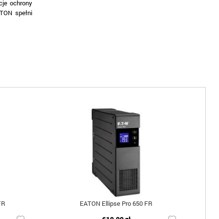
cje ochrony
ATON spełni
FR
EATON Ellipse Pro 650 FR