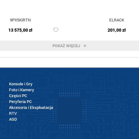
9PX5KiRTN
ELRACK
13 575,00 zł
201,00 zł
POKAŻ WIĘCEJ
Konsole i Gry
Foto i Kamery
Części PC
Peryferia PC
Akcesoria i Eksploatacja
RTV
AGD