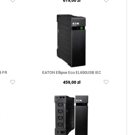
619,00 zł
B FR
EATON Ellipse Eco EL650USB IEC
459,00 zł