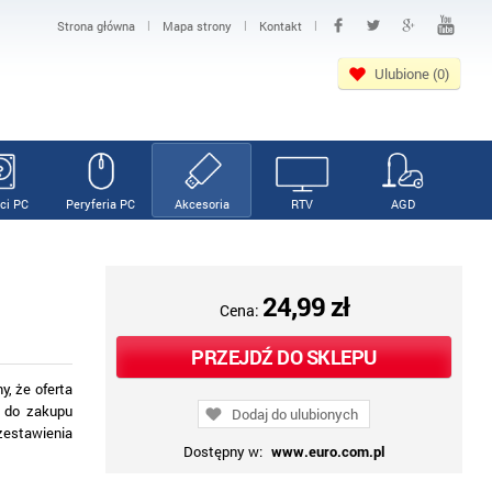
|
|
|
Strona główna
Mapa strony
Kontakt
Ulubione (0)
ci PC
Peryferia PC
Akcesoria
RTV
AGD
24,99 zł
Cena:
PRZEJDŹ DO SKLEPU
, że oferta
y do zakupu
Dodaj do ulubionych
zestawienia
Dostępny w:
www.euro.com.pl