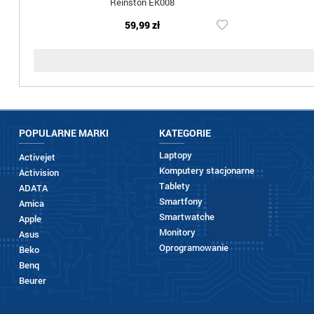
Reinston EK008
59,99 zł
POPULARNE MARKI
KATEGORIE
Laptopy
Activejet
Komputery stacjonarne
Activision
Tablety
ADATA
Smartfony
Amica
Smartwatche
Apple
Monitory
Asus
Oprogramowanie
Beko
Benq
Beurer