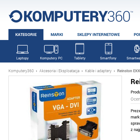
KATEGORIE
MARKI
SKLEPY INTERNETOWE
PO
Laptopy
Komputery PC
Tablety
Smartfony
Smartwa
Komputery360
›
Akcesoria i Eksploatacja
›
Kable i adaptery
›
Reinston EK
Re
Prod
Oce
Prez
mark
spra
z na