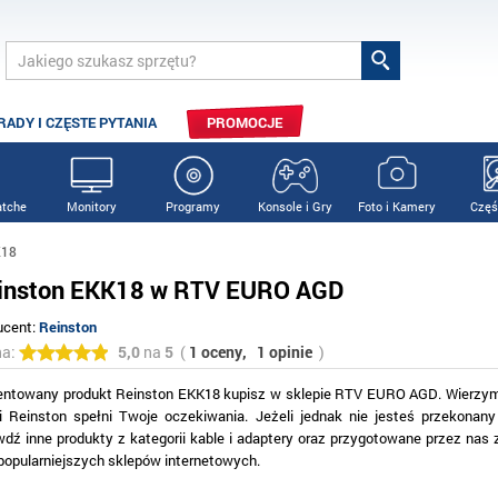
RADY I CZĘSTE PYTANIA
PROMOCJE
tche
Monitory
Programy
Konsole i Gry
Foto i Kamery
Częś
K18
inston EKK18 w RTV EURO AGD
ucent:
Reinston
na:
5,0
na
5
(
1 oceny,
1 opinie
)
entowany produkt Reinston EKK18 kupisz w sklepie RTV EURO AGD. Wierzymy
i Reinston spełni Twoje oczekiwania. Jeżeli jednak nie jesteś przekonan
wdź inne produkty z kategorii kable i adaptery oraz przygotowane przez nas 
jpopularniejszych sklepów internetowych.