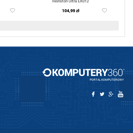
Reinston Ultra EK012
104,99 zł
PORTAL KOMPUTEROWY