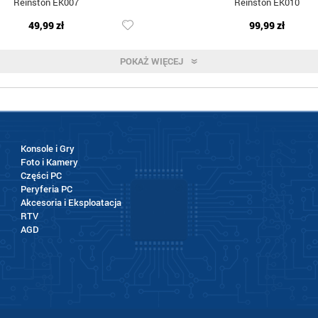
Reinston EK007
Reinston EK010
49,99 zł
99,99 zł
POKAŻ WIĘCEJ
Konsole i Gry
Foto i Kamery
Części PC
Peryferia PC
Akcesoria i Eksploatacja
RTV
AGD