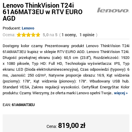
Lenovo ThinkVision T24i
61A6MAT3EU w RTV EURO
AGD
Producent:
Lenovo
Ocena:
5,0
na
5
(
1 oceny,
1 opinie
)
Dostępny kolor czarny. Prezentowany produkt Lenovo ThinkVision T24i
61A6MAT3EU kupisz w sklepie RTV EURO AGD. Lenovo ThinkVision T24i.
Długość przekątnej ekranu (cale): 60,5 cm (23.8"), Rozdzielczość: 1920
x 1080 piksele, Typ HD: Full HD, Technologia wyświetlacza: IPS, Typ
ekranu: LED (Dioda elektroluminescencyjna), Czas odpowiedzi (typowy): 6
ms, Jasność: 250 cd/m², Natywne proporcje obrazu: 16:9, Kąt widzenia
(poziomy): 178°, Kąt widzenia (pionowy): 178°. Wbudowany USB hub.
Standard VESA, Zakres regulacji wysokości. Certyfikat EnergyStar. Kolor
produktu: Czarny. Wierzymy, że oferta marki Lenovo spełni Twoje..
więcej »
EAN:
61A6MAT3EU
819,00 zł
Cena: