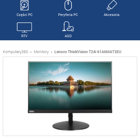
Części PC
Peryferia PC
Akcesoria
RTV
AGD
Komputery360
›
Monitory
›
Lenovo ThinkVision T24i 61A6MAT3EU