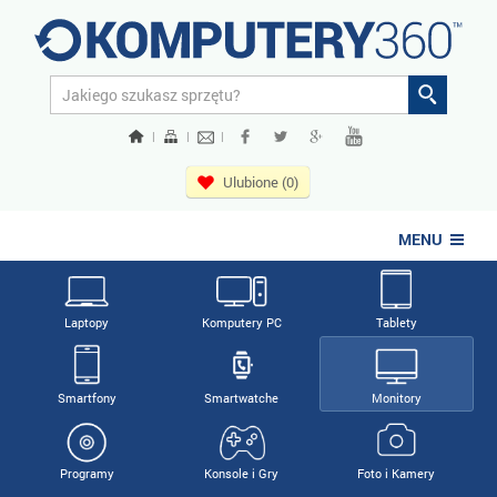
|
|
|
Ulubione (0)
MENU
Laptopy
Komputery PC
Tablety
Smartfony
Smartwatche
Monitory
Programy
Konsole i Gry
Foto i Kamery