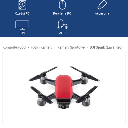
Części PC
Peryferia PC
Akcesoria
RTV
AGD
Komputery360
›
Foto i Kamery
›
Kamery Sportowe
›
DJI Spark (Lava Red)