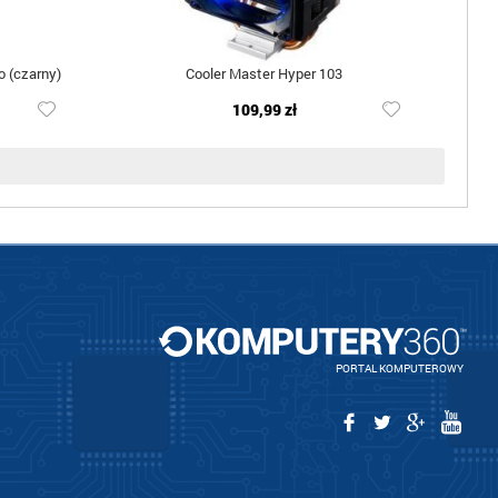
o (czarny)
Cooler Master Hyper 103
109,99 zł
PORTAL KOMPUTEROWY