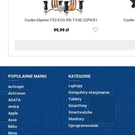
Cooler Master TX3 EVO RR-TX3E-22PK-R1
Cooler
99,99 zł
POPULARNE MARKI
KATEGORIE
Laptopy
Activejet
Komputery stacjonarne
Activision
Tablety
ADATA
Smartfony
Amica
Smartwatche
Apple
Monitory
Asus
Oprogramowanie
Beko
Benq