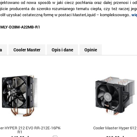
ojektowano od nowa sposób w jaki ciecz pochłania oraz dalej przenosi i odd
jście producenta do szeroko rozumianego tematu ciepła, czy też raczej jego 
olił uzyskać ostateczną formę w postaci MasterLiquid – kompleksowego..
wię
:
MLY-D28M-A22MB-R1
a
Cooler Master
Opis i dane
Opinie
ter HYPER 212 EVO RR-212E-16PK-
Cooler Master Hyper 612
R1