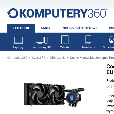
KATEGORIE
MARKI
SKLEPY INTERNETOWE
PO
Laptopy
Komputery PC
Tablety
Smartfony
Smartwa
Komputery360
›
Części PC
›
Chłodzenie
›
Cooler Master MasterLiquid Pr
Co
EU
Prod
Oce
Prez
Mają
różn
wyma