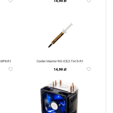
14,99 zł
18PK-R1
Cooler Master RG-ICE2-TA15-R1
14,99 zł