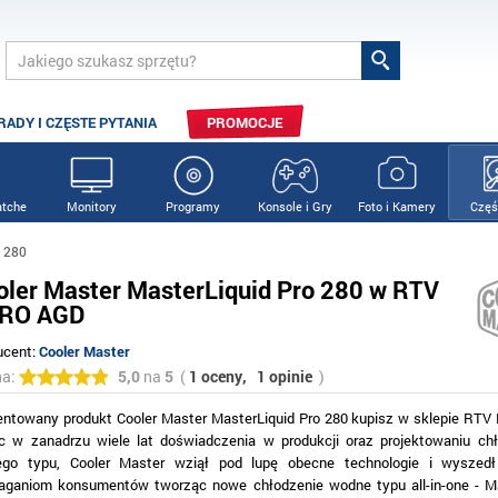
RADY I CZĘSTE PYTANIA
PROMOCJE
tche
Monitory
Programy
Konsole i Gry
Foto i Kamery
Częś
o 280
oler Master MasterLiquid Pro 280 w RTV
RO AGD
ucent:
Cooler Master
na:
5,0
na
5
(
1 oceny,
1 opinie
)
entowany produkt Cooler Master MasterLiquid Pro 280 kupisz w sklepie RT
c w zanadrzu wiele lat doświadczenia w produkcji oraz projektowaniu c
ego typu, Cooler Master wziął pod lupę obecne technologie i wyszedł
ganiom konsumentów tworząc nowe chłodzenie wodne typu all-in-one - Ma