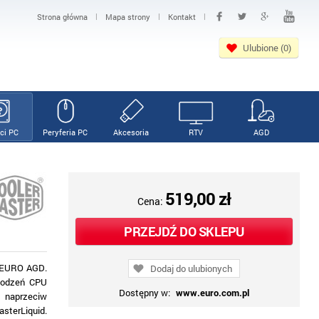
|
|
|
Strona główna
Mapa strony
Kontakt
Ulubione (0)
ci PC
Peryferia PC
Akcesoria
RTV
AGD
519,00 zł
Cena:
PRZEJDŹ DO SKLEPU
V EURO AGD.
Dodaj do ulubionych
hłodzeń CPU
Dostępny w:
www.euro.com.pl
 naprzeciw
sterLiquid.