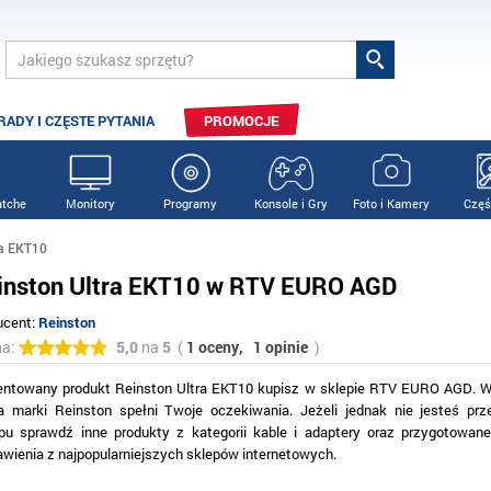
RADY I CZĘSTE PYTANIA
PROMOCJE
tche
Monitory
Programy
Konsole i Gry
Foto i Kamery
Częś
ra EKT10
inston Ultra EKT10 w RTV EURO AGD
ucent:
Reinston
na:
5,0
na
5
(
1 oceny,
1 opinie
)
entowany produkt Reinston Ultra EKT10 kupisz w sklepie RTV EURO AGD. W
ta marki Reinston spełni Twoje oczekiwania. Jeżeli jednak nie jesteś pr
pu sprawdź inne produkty z kategorii kable i adaptery oraz przygotowan
awienia z najpopularniejszych sklepów internetowych.