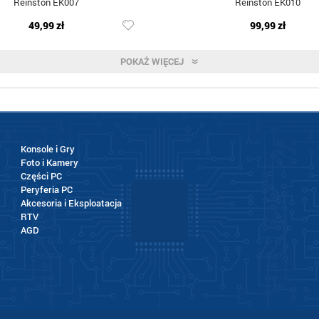
Reinston EK007
Reinston EK010
49,99 zł
99,99 zł
POKAŻ WIĘCEJ
Konsole i Gry
Foto i Kamery
Części PC
Peryferia PC
Akcesoria i Eksploatacja
RTV
AGD