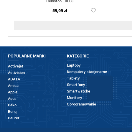
Reinston EK008
59,99 zł
POPULARNE MARKI
KATEGORIE
Laptopy
Activejet
Komputery stacjonarne
Activision
Tablety
ADATA
Smartfony
Amica
Smartwatche
Apple
Monitory
Asus
Oprogramowanie
Beko
Benq
Beurer