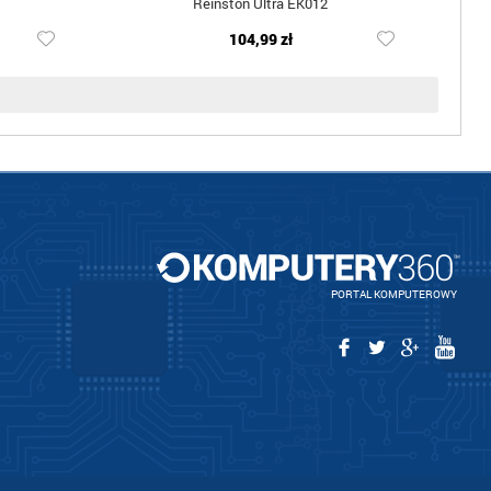
Reinston Ultra EK012
104,99 zł
PORTAL KOMPUTEROWY