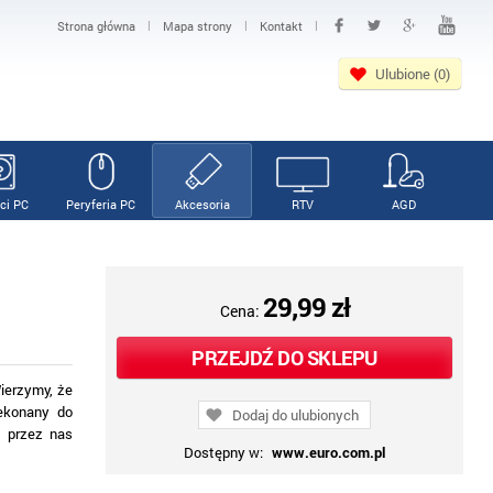
|
|
|
Strona główna
Mapa strony
Kontakt
Ulubione (0)
ci PC
Peryferia PC
Akcesoria
RTV
AGD
29,99 zł
Cena:
PRZEJDŹ DO SKLEPU
ierzymy, że
zekonany do
Dodaj do ulubionych
e przez nas
Dostępny w:
www.euro.com.pl