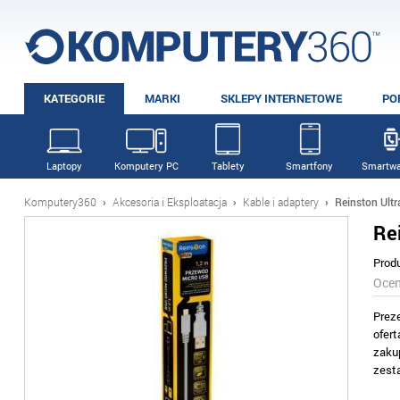
KATEGORIE
MARKI
SKLEPY INTERNETOWE
PO
Laptopy
Komputery PC
Tablety
Smartfony
Smartwa
Komputery360
›
Akcesoria i Eksploatacja
›
Kable i adaptery
›
Reinston Ult
Re
Prod
Oce
Prez
ofer
zaku
zest