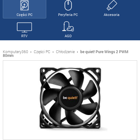
Części PC
Peryferia PC
Akcesoria
RTV
AGD
Komputery360
›
Części PC
›
Chłodzenie
›
be quiet! Pure Wings 2 PWM
80mm