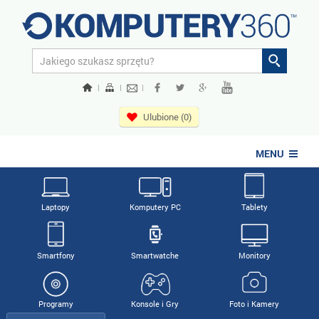
|
|
|
Ulubione (0)
MENU
Laptopy
Komputery PC
Tablety
Smartfony
Smartwatche
Monitory
Programy
Konsole i Gry
Foto i Kamery