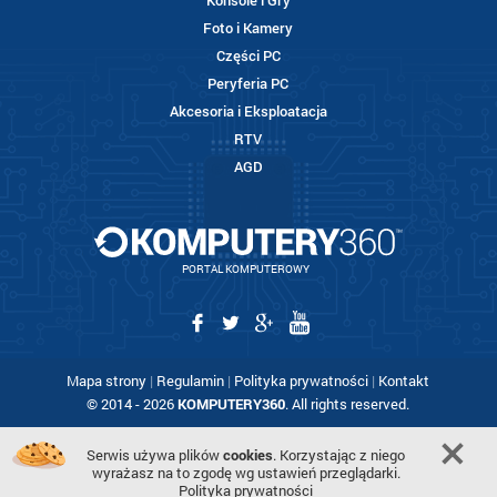
Konsole i Gry
Foto i Kamery
Części PC
Peryferia PC
Akcesoria i Eksploatacja
RTV
AGD
PORTAL KOMPUTEROWY
Mapa strony
|
Regulamin
|
Polityka prywatności
|
Kontakt
© 2014 - 2026
KOMPUTERY360
. All rights reserved.
Serwis używa plików
cookies
. Korzystając z niego
wyrażasz na to zgodę wg ustawień przeglądarki.
Polityka prywatności