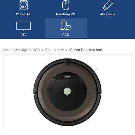
Części PC
Peryferia PC
Akcesoria
RTV
AGD
Komputery360
›
AGD
›
Odkurzacze
›
iRobot Roomba 896