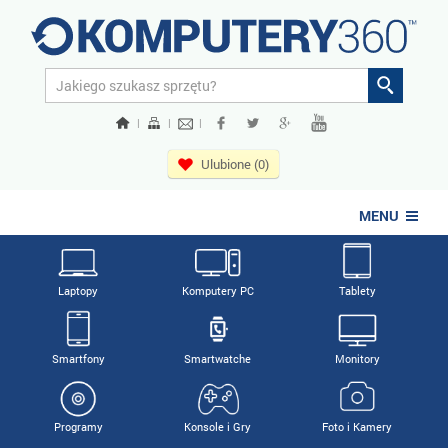
|
|
|
Ulubione (0)
MENU
Laptopy
Komputery PC
Tablety
Smartfony
Smartwatche
Monitory
Programy
Konsole i Gry
Foto i Kamery