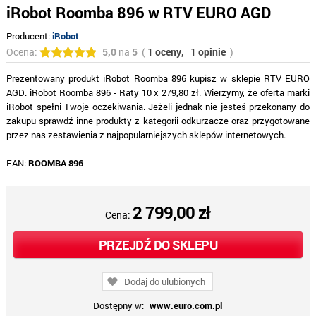
iRobot Roomba 896 w RTV EURO AGD
Producent:
iRobot
Ocena:
5,0
na
5
(
1 oceny,
1 opinie
)
Prezentowany produkt iRobot Roomba 896 kupisz w sklepie RTV EURO
AGD. iRobot Roomba 896 - Raty 10 x 279,80 zł. Wierzymy, że oferta marki
iRobot spełni Twoje oczekiwania. Jeżeli jednak nie jesteś przekonany do
zakupu sprawdź inne produkty z kategorii odkurzacze oraz przygotowane
przez nas zestawienia z najpopularniejszych sklepów internetowych.
EAN:
ROOMBA 896
2 799,00 zł
Cena:
PRZEJDŹ DO SKLEPU
Dodaj do ulubionych
Dostępny w:
www.euro.com.pl