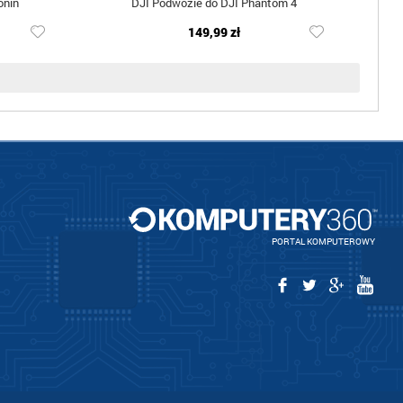
onin
DJI Podwozie do DJI Phantom 4
149,99 zł
PORTAL KOMPUTEROWY