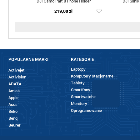
DJI Osmo Part 8 Phone Holder
DJI Siln
219,00 zł
POPULARNE MARKI
KATEGORIE
Laptopy
Activejet
Komputery stacjonarne
Activision
Tablety
ADATA
Smartfony
Amica
Smartwatche
Apple
Monitory
Asus
Oprogramowanie
Beko
Benq
Beurer