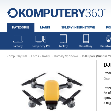
KATEGORIE
MARKI
SKLEPY INTERNETOWE
PO
Laptopy
Komputery PC
Tablety
Smartfony
Smartwa
Komputery360
›
Foto i Kamery
›
Kamery Sportowe
›
DJI Spark (Sunrise Ye
DJ
Prod
Oce
Prez
że o
spra
z na