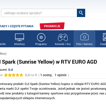
RADY I CZĘSTE PYTANIA
PROMOCJE
tche
Monitory
Programy
Konsole i Gry
Foto i Kamery
Częś
llow)
I Spark (Sunrise Yellow) w RTV EURO AGD
ucent:
DJI
na:
5,0
na
5
(
1 oceny,
1 opinie
)
entowany produkt DJI Spark (Sunrise Yellow) kupisz w sklepie RTV EURO AGD
ferta marki DJI spełni Twoje oczekiwania. Jeżeli jednak nie jesteś przekona
wdź inne produkty z kategorii kamery sportowe oraz przygotowane przez nas 
jpopularniejszych sklepów internetowych.