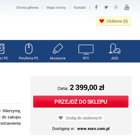
|
|
|
Strona główna
Mapa strony
Kontakt
Ulubione (0)
ci PC
Peryferia PC
Akcesoria
RTV
AGD
2 399,00 zł
Cena:
PRZEJDŹ DO SKLEPU
. Wierzymy,
ny do zakupu
Dodaj do ulubionych
zestawienia
Dostępny w:
www.euro.com.pl