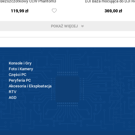
ik Bezszczotkowy CCW Phantom3
DJI Baza mocująca do DJI R
119,99 zł
369,00 zł
POKAŻ WIĘCEJ
Konsole i Gry
Foto i Kamery
Części PC
Peryferia PC
Akcesoria i Eksploatacja
RTV
AGD