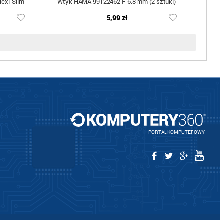
exi-Slim
Wtyk HAMA 99122462 F 6.8 mm (2 sztuki)
5,99 zł
PORTAL KOMPUTEROWY