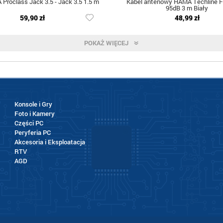
Proclass Jack 3.5 - Jack 3.5 1.5 m
Kabel antenowy HAMA Techline Fl
95dB 3 m Biały
59,90 zł
48,99 zł
POKAŻ WIĘCEJ
Konsole i Gry
Foto i Kamery
Części PC
Peryferia PC
Akcesoria i Eksploatacja
RTV
AGD