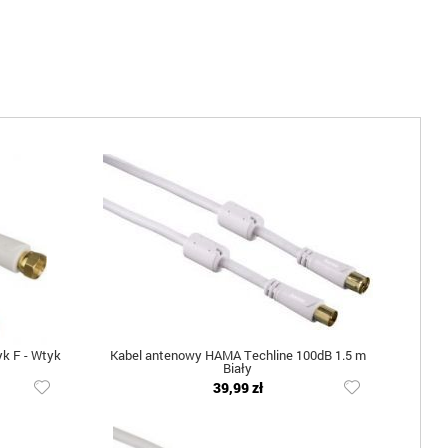
k F - Wtyk
Kabel antenowy HAMA Techline 100dB 1.5 m
Biały
39,99 zł