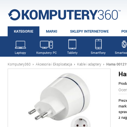
KATEGORIE
MARKI
SKLEPY INTERNETOWE
PO
Laptopy
Komputery PC
Tablety
Smartfony
Smartwa
Komputery360
›
Akcesoria i Eksploatacja
›
Kable i adaptery
›
Hama 00121
Ha
Prod
Oce
Prez
mark
spra
z na