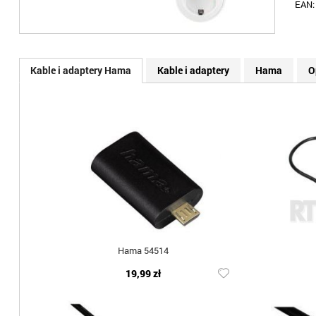
EAN
Kable i adaptery Hama
Kable i adaptery
Hama
O
Hama 54514
19,99 zł