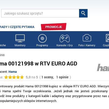
RADY I CZĘSTE PYTANIA
PROMOCJE
tche
Monitory
Programy
Konsole i Gry
Foto i Kamery
Częś
998
ma 00121998 w RTV EURO AGD
ucent:
Hama
na:
5,0
na
5
(
1 oceny,
1 opinie
)
entowany produkt Hama 00121998 kupisz w sklepie RTV EURO AGD. Wierzymy
i Hama spełni Twoje oczekiwania. Jeżeli jednak nie jesteś przekonany
wdź inne produkty z kategorii kable i adaptery oraz przygotowane przez nas 
jpopularniejszych sklepów internetowych.