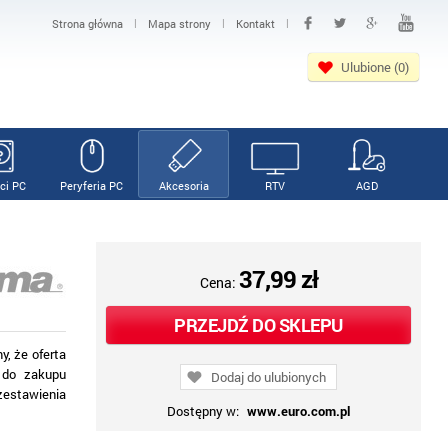
|
|
|
Strona główna
Mapa strony
Kontakt
Ulubione (0)
ci PC
Peryferia PC
Akcesoria
RTV
AGD
37,99 zł
Cena:
PRZEJDŹ DO SKLEPU
, że oferta
 do zakupu
Dodaj do ulubionych
zestawienia
Dostępny w:
www.euro.com.pl