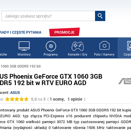
RADY I CZĘSTE PYTANIA
PROMOCJE
tche
Monitory
Programy
Konsole i Gry
Foto i Kamery
Częś
 1060 3GB GDDR5 192 bit
US Phoenix GeForce GTX 1060 3GB
DR5 192 bit w RTV EURO AGD
ucent:
ASUS
na:
5,0
na
5
(
1 oceny,
1 opinie
)
entowany produkt ASUS Phoenix GeForce GTX 1060 3GB GDDR5 192 bit kupis
EURO AGD. typ złącza PCI-Express x16 producent chipsetu NVIDIA mode
rce GTX 1060 wielkość pamięci 3072 MB typ zastosowanej pamięci GDDR
łniania (wydajność układu) 0 taktowanie rdzenia 1506 MHz taktowanie p