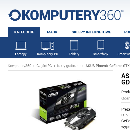
KATEGORIE
MARKI
SKLEPY INTERNETOWE
PO
Laptopy
Komputery PC
Tablety
Smartfony
Smartwa
Komputery360
›
Części PC
›
Karty graficzne
›
ASUS Phoenix GeForce GTX
AS
GD
Prod
Oce
Prez
RTV 
GeFo
wype