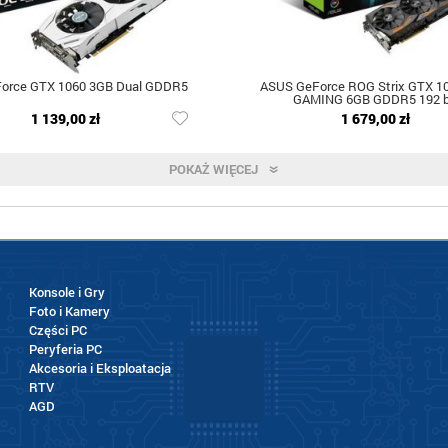
orce GTX 1060 3GB Dual GDDR5
ASUS GeForce ROG Strix GTX 1
GAMING 6GB GDDR5 192 b
1 139,00 zł
1 679,00 zł
POKAŻ WIĘCEJ
Konsole i Gry
Foto i Kamery
Części PC
Peryferia PC
Akcesoria i Eksploatacja
RTV
AGD