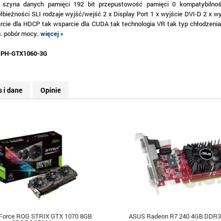
szyna danych pamięci 192 bit przepustowość pamięci 0 kompatybilnoś
łbieżności SLI rodzaje wyjść/wejść 2 x Display Port 1 x wyjście DVI-D 2 x w
rcie dla HDCP tak wsparcie dla CUDA tak technologia VR tak typ chłodzenia
. pobór mocy..
więcej »
:
PH-GTX1060-3G
s i dane
Opinie
orce ROG STRIX GTX 1070 8GB
ASUS Radeon R7 240 4GB DDR3 