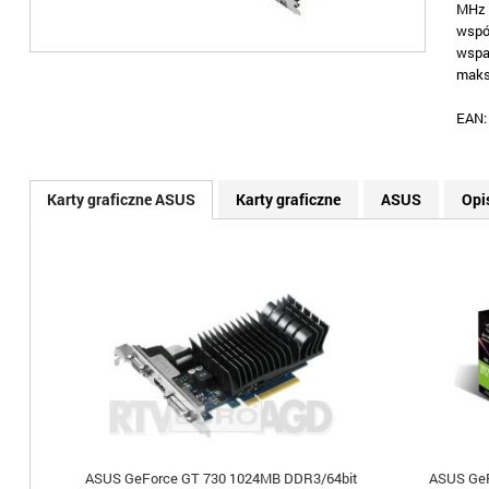
MHz 
wspó
wspa
maks
EAN
Karty graficzne ASUS
Karty graficzne
ASUS
Opi
ASUS GeForce GT 730 1024MB DDR3/64bit
ASUS GeF