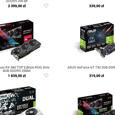
GDDR5 256 bit
2 399,00 zł
339,00 zł
on RX 580 TOP Edition ROG Strix
ASUS GeForce GT 730 2GB DDR
8GB GDDR5 256bit
1 839,00 zł
319,00 zł