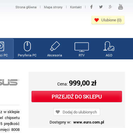
|
|
|
Strona główna
Mapa strony
Kontakt
Ulubione (0)
ci PC
Peryferia PC
Akcesoria
RTV
AGD
999,00 zł
Cena:
PRZEJDŹ DO SKLEPU
z w sklepie
Dodaj do ulubionych
l chipsetu
Dostępny w:
www.euro.com.pl
5 prędkość
amięci 8008