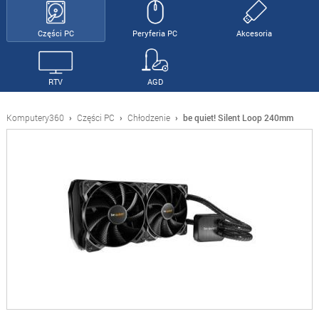
Części PC
Peryferia PC
Akcesoria
RTV
AGD
Komputery360
›
Części PC
›
Chłodzenie
›
be quiet! Silent Loop 240mm