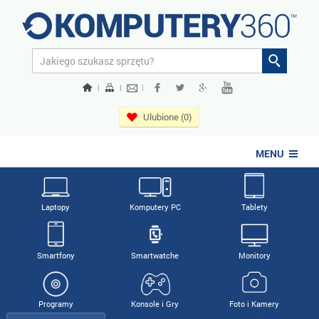
|
|
|
Ulubione (0)
MENU
Laptopy
Komputery PC
Tablety
Smartfony
Smartwatche
Monitory
Programy
Konsole i Gry
Foto i Kamery