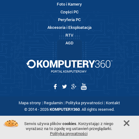
Foto i Kamery
Części PC
Peryferia PC
Akcesoria i Eksploatacja
RTV
AGD
PORTAL KOMPUTEROWY
Mapa strony
|
Regulamin
|
Polityka prywatności
|
Kontakt
© 2014 - 2026
KOMPUTERY360
. All rights reserved.
Serwis używa plików
cookies
. Korzystając z niego
wyrażasz na to zgodę wg ustawień przeglądarki.
Polityka prywatności