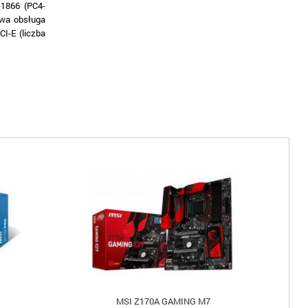
1866 (PC4-
owa obsługa
I-E (liczba
MSI Z170A GAMING M7