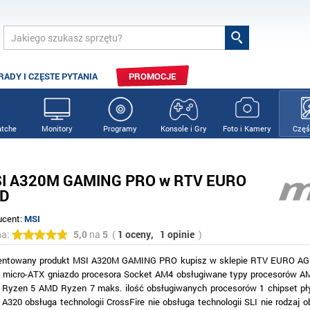
RADY I CZĘSTE PYTANIA
PROMOCJE
tche
Monitory
Programy
Konsole i Gry
Foto i Kamery
Częś
I A320M GAMING PRO w RTV EURO
D
ucent:
MSI
na:
5,0
na
5
(
1 oceny,
1 opinie
)
entowany produkt MSI A320M GAMING PRO kupisz w sklepie RTV EURO AGD
y micro-ATX gniazdo procesora Socket AM4 obsługiwane typy procesorów 
Ryzen 5 AMD Ryzen 7 maks. ilość obsługiwanych procesorów 1 chipset pł
A320 obsługa technologii CrossFire nie obsługa technologii SLI nie rodzaj o