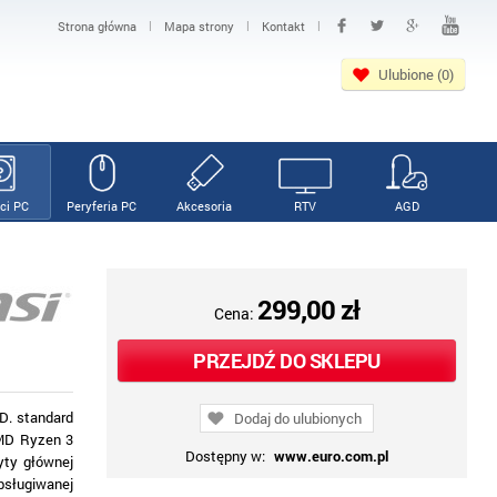
|
|
|
Strona główna
Mapa strony
Kontakt
Ulubione (0)
ci PC
Peryferia PC
Akcesoria
RTV
AGD
299,00 zł
Cena:
PRZEJDŹ DO SKLEPU
. standard
Dodaj do ulubionych
AMD Ryzen 3
Dostępny w:
www.euro.com.pl
yty głównej
bsługiwanej