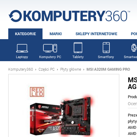
KATEGORIE
MARKI
SKLEPY INTERNETOWE
PO
Laptopy
Komputery PC
Tablety
Smartfony
Smartwa
Komputery360
›
Części PC
›
Płyty główne
›
MSI A320M GAMING PRO
MS
AG
Prod
Oce
Prez
płyt
AMD 
AMD 