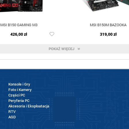
MSI B150 GAMING M3
MSI B150M BAZOOKA
426,00 zł
319,00 zł
POKAŻ WIĘCEJ
Konsole i Gry
Foto i Kamery
Części PC
Peryferia PC
Akcesoria i Eksploatacja
RTV
AGD