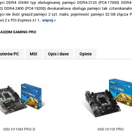
ęci DDR4 DIMM typ obsługiwanej pamięci DDR4-2133 (PC4-17000) DDR4-
0) DDR4-2400 (PC4-19200) dwukanałowa obsługa pamięci tak czterokanał
ęci nie ilość gniazd pamięci 2 szt. maks. pojemność pamięci 32 GB złącza PC
w) 2 x PCI-Express x1 1..
więcej »
:
A320M GAMING PRO
puterów PC
MSI
Opis i dane
Opinie
MSI H110M PRO-D
MSI H110I PRO