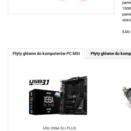
pami
1500
pami
slotó
EAN
Płyty główne do komputerów PC MSI
Płyty główne do kom
MSI X99A SLI PLUS