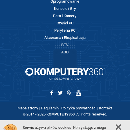
Oprogramowanie
Konsole i Gry
Foto i Kamery
Części PC
Peryferia PC
Akcesoria i Eksploatacja
RTV
AGD
PORTAL KOMPUTEROWY
Mapa strony
|
Regulamin
|
Polityka prywatności
|
Kontakt
© 2014 - 2026
KOMPUTERY360
. All rights reserved.
Serwis używa plików
cookies
. Korzystając z niego