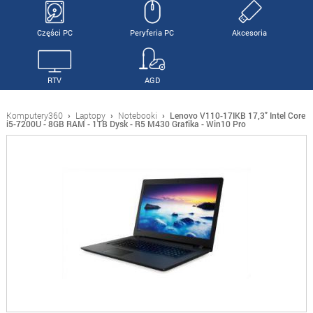
Części PC
Peryferia PC
Akcesoria
RTV
AGD
Komputery360
›
Laptopy
›
Notebooki
›
Lenovo V110-17IKB 17,3" Intel Core
i5-7200U - 8GB RAM - 1TB Dysk - R5 M430 Grafika - Win10 Pro