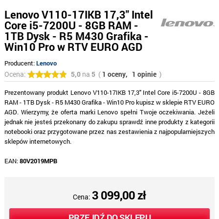
Lenovo V110-17IKB 17,3" Intel
Core i5-7200U - 8GB RAM -
1TB Dysk - R5 M430 Grafika -
Win10 Pro w RTV EURO AGD
Producent:
Lenovo
Ocena:
5,0
na
5
(
1 oceny,
1 opinie
)
Prezentowany produkt Lenovo V110-17IKB 17,3" Intel Core i5-7200U - 8GB
RAM - 1TB Dysk - R5 M430 Grafika - Win10 Pro kupisz w sklepie RTV EURO
AGD. Wierzymy, że oferta marki Lenovo spełni Twoje oczekiwania. Jeżeli
jednak nie jesteś przekonany do zakupu sprawdź inne produkty z kategorii
notebooki oraz przygotowane przez nas zestawienia z najpopularniejszych
sklepów internetowych.
EAN:
80V2019MPB
3 099,00 zł
Cena:
PRZEJDŹ DO SKLEPU