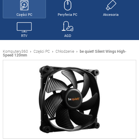
Części PC
Peryferia PC
Akcesoria
RTV
AGD
Komputery360
›
Części PC
›
Chłodzenie
›
be quiet! Silent Wings High-
Speed 120mm