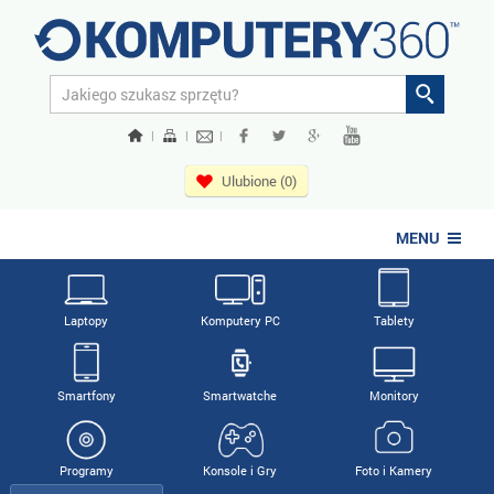
|
|
|
Ulubione (0)
MENU
Laptopy
Komputery PC
Tablety
Smartfony
Smartwatche
Monitory
Programy
Konsole i Gry
Foto i Kamery