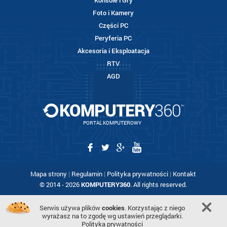
Konsole i Gry
Foto i Kamery
Części PC
Peryferia PC
Akcesoria i Eksploatacja
RTV
AGD
PORTAL KOMPUTEROWY
Mapa strony
|
Regulamin
|
Polityka prywatności
|
Kontakt
© 2014 - 2026
KOMPUTERY360
. All rights reserved.
Serwis używa plików
cookies
. Korzystając z niego
wyrażasz na to zgodę wg ustawień przeglądarki.
Polityka prywatności