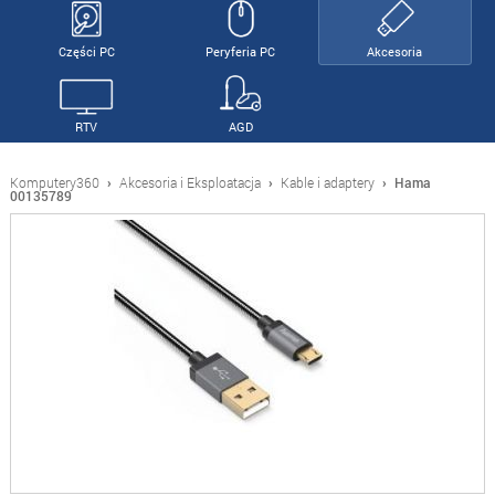
Części PC
Peryferia PC
Akcesoria
RTV
AGD
Komputery360
›
Akcesoria i Eksploatacja
›
Kable i adaptery
›
Hama
00135789