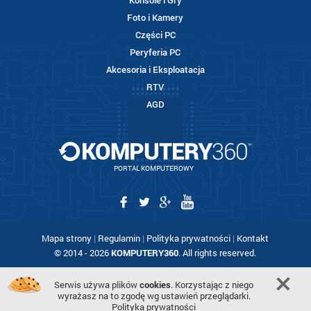
Konsole i Gry
Foto i Kamery
Części PC
Peryferia PC
Akcesoria i Eksploatacja
RTV
AGD
PORTAL KOMPUTEROWY
Mapa strony
|
Regulamin
|
Polityka prywatności
|
Kontakt
© 2014 - 2026
KOMPUTERY360
. All rights reserved.
Serwis używa plików
cookies
. Korzystając z niego
wyrażasz na to zgodę wg ustawień przeglądarki.
Polityka prywatności