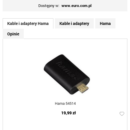
Dostępny w:
www.euro.com.pl
Kable i adaptery Hama
Kable i adaptery
Hama
Opinie
Hama 54514
19,99 zł