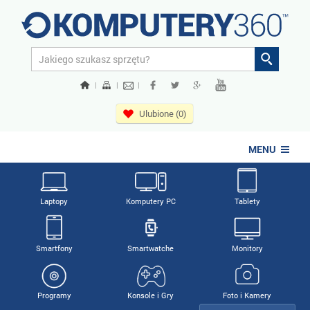
|
|
|
Ulubione (0)
MENU
Laptopy
Komputery PC
Tablety
Smartfony
Smartwatche
Monitory
Programy
Konsole i Gry
Foto i Kamery