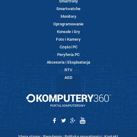
Smartfony
Smartwatche
Monitory
Oprogramowanie
Konsole i Gry
Foto i Kamery
Części PC
Peryferia PC
Akcesoria i Eksploatacja
RTV
AGD
PORTAL KOMPUTEROWY
Mapa strony
|
Regulamin
|
Polityka prywatności
|
Kontakt