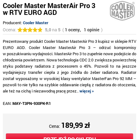
Cooler Master MasterAir Pro 3
w RTV EURO AGD
Producent:
Cooler Master
Ocena:
5,0
na
5
(
1 oceny,
1 opinie
)
Prezentowany produkt Cooler Master MasterAir Pro 3 kupisz w sklepie RTV
EURO AGD. Cooler Master MasterAir Pro 3 – odrzuć kompromisy
w poszukiwaniu wydajności. MasterAir Pro 3 to zupełnie nowe podejście do
chłodzenia powietrzem. Nowa technologia CDC 2.0 zwiększa powierzchnię
styku podstawy radiatora z procesorem o 45%. Pozwoli to na jeszcze
wydajniejszy transfer ciepła z jego źródła do żeber radiatora. Radiator
został wyposażony w wysokiej klasy wentylator MasterFan Pro 92 MM –
pozwoli to nie tylko na szybkie oddawanie ciepłą z radiatora do otoczenia,
ale też na cichą i niezawodną pracę przez..
więcej »
EAN:
MAY-T3PN-930PK-R1
189,99 zł
Cena: