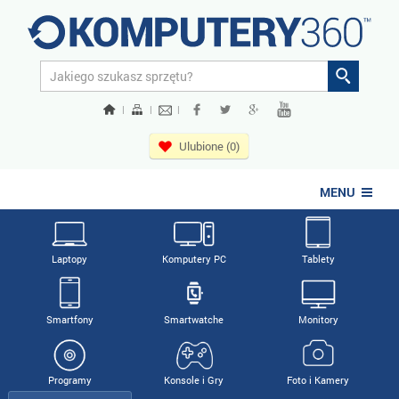
|
|
|
Ulubione (0)
MENU
Laptopy
Komputery PC
Tablety
Smartfony
Smartwatche
Monitory
Programy
Konsole i Gry
Foto i Kamery