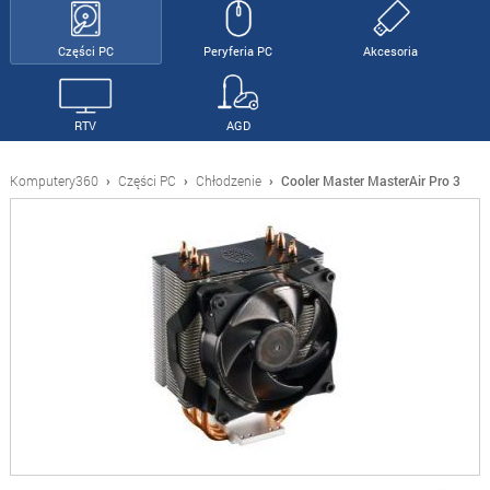
Części PC
Peryferia PC
Akcesoria
RTV
AGD
Komputery360
›
Części PC
›
Chłodzenie
›
Cooler Master MasterAir Pro 3