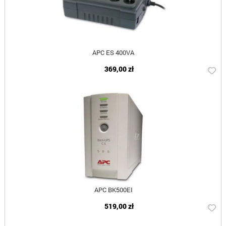
APC ES 400VA
369,00 zł
APC BK500EI
519,00 zł