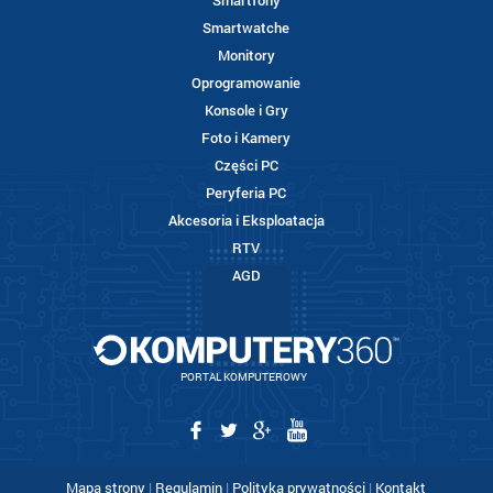
Smartfony
Smartwatche
Monitory
Oprogramowanie
Konsole i Gry
Foto i Kamery
Części PC
Peryferia PC
Akcesoria i Eksploatacja
RTV
AGD
PORTAL KOMPUTEROWY
Mapa strony
|
Regulamin
|
Polityka prywatności
|
Kontakt