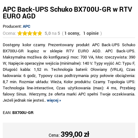
APC Back-UPS Schuko BX700U-GR w RTV
EURO AGD
Producent:
APC
Ocena:
5,0
na
5
(
1 oceny,
1 opinie
)
Dostępny kolor czarny. Prezentowany produkt APC Back-UPS Schuko
BX700U-GR kupisz w sklepie RTV EURO AGD. APC Back-UPS.
Maksymalna możliwa do konfiguracji moc: 700 VA, Moc rzeczywista: 390
W, Napięcie operacyjne wejścia (minimalne): 140 V. Typy wyjść AC: Typu F,
Długość kabla: 1,52 m. Technologia baterii: Ołowiany (VRLA), Czas
ładowania: 6 godz, Typowy czas podtrzymania przy połowie obciążenia:
8,7 min. Rozmiar układu: Wieża, Kolor produktu: Czarny. Topologia UPS:
Technologia line-interactive, Czas użytkowania (max): 4 ms, Przebieg
falowy: Sinus. Wierzymy, że oferta marki APC spełni Twoje oczekiwania.
Jeżeli jednak nie jesteś..
więcej »
EAN:
BX700U-GR
399,00 zł
Cena: