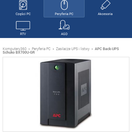
Części PC
Peryferia PC
Akcesoria
RTV
AGD
Komputery360
›
Peryferia PC
›
Zasilacze UPS i listwy
›
APC Back-UPS
Schuko BX700U-GR