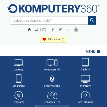
|
|
|
Ulubione (0)
MENU
Laptopy
Komputery PC
Tablety
Smartfony
Smartwatche
Monitory
Programy
Konsole i Gry
Foto i Kamery