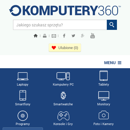
|
|
|
Ulubione (0)
MENU
Laptopy
Komputery PC
Tablety
Smartfony
Smartwatche
Monitory
Programy
Konsole i Gry
Foto i Kamery