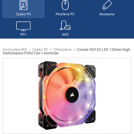
Części PC
Peryferia PC
Akcesoria
RTV
AGD
Komputery360
›
Części PC
›
Chłodzenie
›
Corsair HD120 LED 120mm High
Performance PWM Fan + kontroler