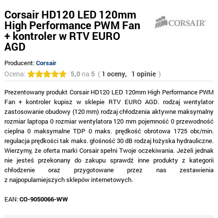
Corsair HD120 LED 120mm
High Performance PWM Fan
+ kontroler w RTV EURO
AGD
Producent:
Corsair
Ocena:
5,0
na
5
(
1 oceny,
1 opinie
)
Prezentowany produkt Corsair HD120 LED 120mm High Performance PWM
Fan + kontroler kupisz w sklepie RTV EURO AGD. rodzaj wentylator
zastosowanie obudowy (120 mm) rodzaj chłodzenia aktywne maksymalny
rozmiar laptopa 0 rozmiar wentylatora 120 mm pojemność 0 przewodność
cieplna 0 maksymalne TDP 0 maks. prędkość obrotowa 1725 obr./min.
regulacja prędkości tak maks. głośność 30 dB rodzaj łożyska hydrauliczne.
Wierzymy, że oferta marki Corsair spełni Twoje oczekiwania. Jeżeli jednak
nie jesteś przekonany do zakupu sprawdź inne produkty z kategorii
chłodzenie oraz przygotowane przez nas zestawienia
z najpopularniejszych sklepów internetowych.
EAN:
CO-9050066-WW