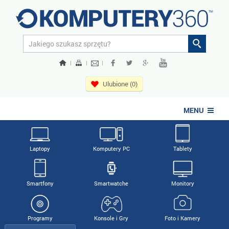
|
|
|
Ulubione (0)
MENU
Laptopy
Komputery PC
Tablety
Smartfony
Smartwatche
Monitory
Programy
Konsole i Gry
Foto i Kamery