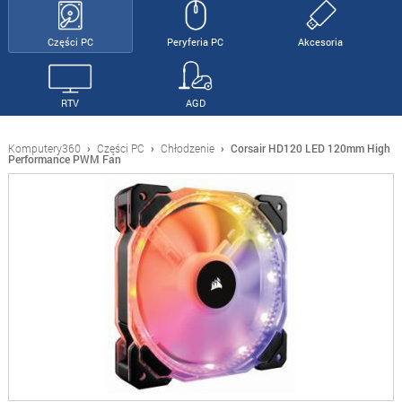
Części PC
Peryferia PC
Akcesoria
RTV
AGD
Komputery360
›
Części PC
›
Chłodzenie
›
Corsair HD120 LED 120mm High
Performance PWM Fan