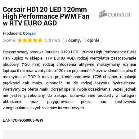
Corsair HD120 LED 120mm
High Performance PWM Fan
w RTV EURO AGD
Producent:
Corsair
Ocena:
5,0
na
5
(
1 oceny,
1 opinie
)
Prezentowany produkt Corsair HD120 LED 120mm High Performance PWM
Fan kupisz w sklepie RTV EURO AGD. rodzaj wentylator zastosowanie
obudowy (120 mm) rodzaj chłodzenia aktywne maksymalny rozmiar
laptopa 0 rozmiar wentylatora 120 mm pojemność 0 przewodność cieplna 0
maksymalne TDP 0 maks. prędkość obrotowa 1725 obr./min. regulacja
prędkości tak maks. głośność 30 dB rodzaj łożyska hydrauliczne.
Wierzymy, że oferta marki Corsair spełni Twoje oczekiwania. Jeżeli jednak
nie jesteś przekonany do zakupu sprawdź inne produkty z kategorii
chłodzenie oraz przygotowane przez nas zestawienia
z najpopularniejszych sklepów internetowych.
EAN:
CO-9050065-WW