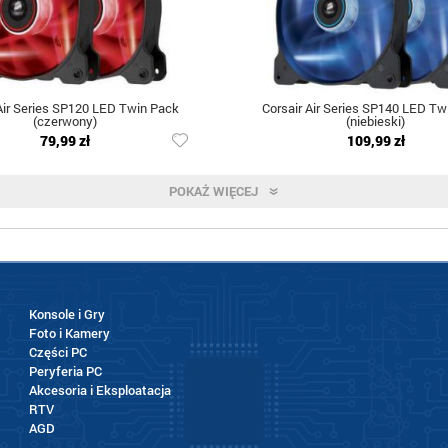
Air Series SP120 LED Twin Pack
Corsair Air Series SP140 LED Tw
(czerwony)
(niebieski)
79,99 zł
109,99 zł
POKAŻ WIĘCEJ
Konsole i Gry
Foto i Kamery
Części PC
Peryferia PC
Akcesoria i Eksploatacja
RTV
AGD