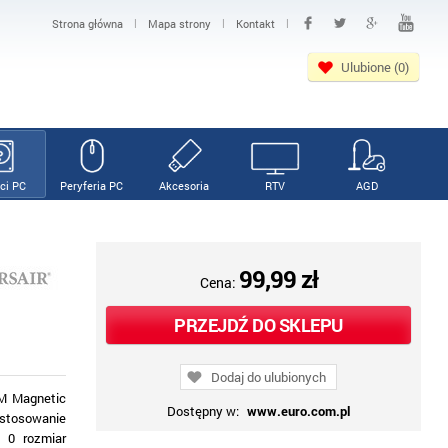
|
|
|
Strona główna
Mapa strony
Kontakt
Ulubione (0)
ci PC
Peryferia PC
Akcesoria
RTV
AGD
99,99 zł
Cena:
PRZEJDŹ DO SKLEPU
Dodaj do ulubionych
WM Magnetic
Dostępny w:
www.euro.com.pl
astosowanie
 0 rozmiar