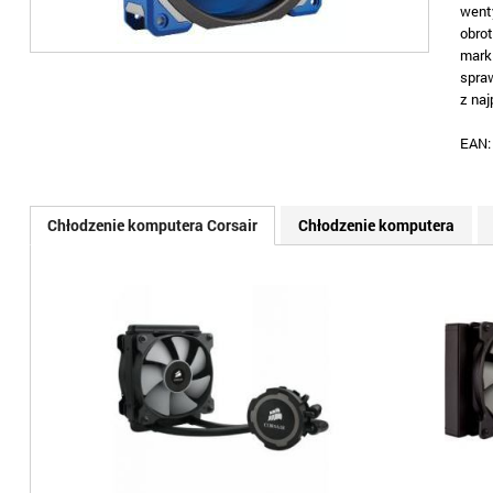
went
obro
mark
spra
z na
EAN
Chłodzenie komputera Corsair
Chłodzenie komputera