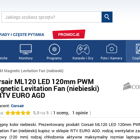
RADY I CZĘSTE PYTANIA
PROMOCJE
tche
Monitory
Programy
Konsole i Gry
Foto i Kamery
Częś
agnetic Levitation Fan (niebieski)
rsair ML120 LED 120mm PWM
netic Levitation Fan (niebieski)
RTV EURO AGD
ucent:
Corsair
na:
5,0
na
5
(
1 oceny,
1 opinie
)
ępny kolor niebieski. Prezentowany produkt Corsair ML120 LED 120mm P
tation Fan (niebieski) kupisz w sklepie RTV EURO AGD. rodzaj wentylator z
owy (120 mm) rodzaj chłodzenia aktywne maksymalny rozmiar laptopa