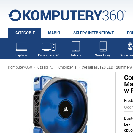
KATEGORIE
MARKI
SKLEPY INTERNETOWE
PO
Laptopy
Komputery PC
Tablety
Smartfony
Smartwa
Komputery360
›
Części PC
›
Chłodzenie
›
Corsair ML120 LED 120mm PWM M
Co
Mag
w 
Prod
Oce
Dost
Levi
obud