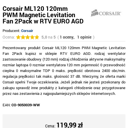
Corsair ML120 120mm
PWM Magnetic Levitation
Fan 2Pack w RTV EURO AGD
Producent:
Corsair
Ocena:
5,0
na
5
(
1 oceny,
1 opinie
)
Prezentowany produkt Corsair ML120 120mm PWM Magnetic Levitation
Fan 2Pack kupisz w sklepie RTV EURO AGD. rodzaj wentylator
zastosowanie obudowy (120 mm) rodzaj chłodzenia aktywne maksymalny
rozmiar laptopa 0 rozmiar wentylatora 120 mm pojemność 0 przewodność
cieplna 0 maksymalne TDP 0 maks. prędkość obrotowa 2400 obr./min.
regulacja prędkości tak maks. głośność 37 dB. Wierzymy, że oferta marki
Corsair spełni Twoje oczekiwania. Jeżeli jednak nie jesteś przekonany do
zakupu sprawdź inne produkty z kategorii chłodzenie oraz przygotowane
przez nas zestawienia z najpopularniejszych sklepów internetowych.
EAN:
CO-9050039-WW
119,99 zł
Cena: