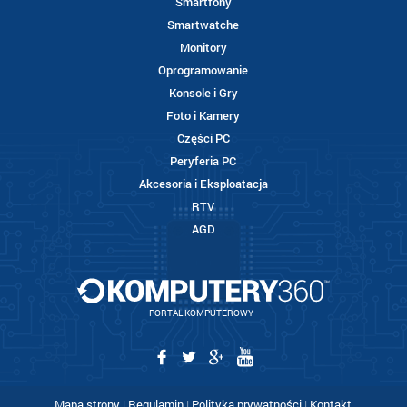
Smartfony
Smartwatche
Monitory
Oprogramowanie
Konsole i Gry
Foto i Kamery
Części PC
Peryferia PC
Akcesoria i Eksploatacja
RTV
AGD
PORTAL KOMPUTEROWY
Mapa strony
|
Regulamin
|
Polityka prywatności
|
Kontakt