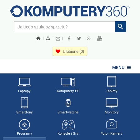
|
|
|
Ulubione (0)
MENU
Laptopy
Komputery PC
Tablety
Smartfony
Smartwatche
Monitory
Programy
Konsole i Gry
Foto i Kamery