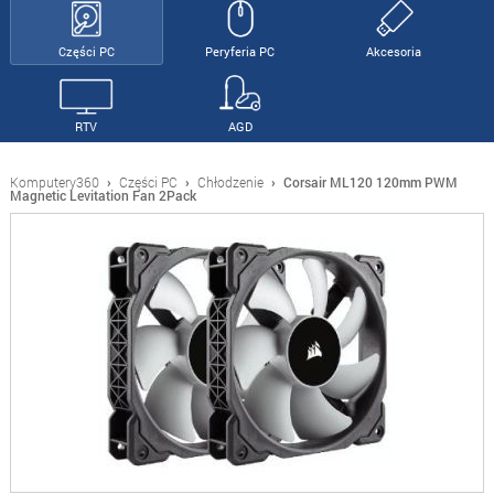
Części PC
Peryferia PC
Akcesoria
RTV
AGD
Komputery360
›
Części PC
›
Chłodzenie
›
Corsair ML120 120mm PWM
Magnetic Levitation Fan 2Pack