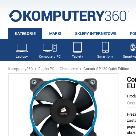
KATEGORIE
MARKI
SKLEPY INTERNETOWE
PO
Laptopy
Komputery PC
Tablety
Smartfony
Smartwa
Komputery360
›
Części PC
›
Chłodzenie
›
Corsair SP120 Quiet Edition
Co
EU
Prod
Oce
Prez
zast
poje
obr.