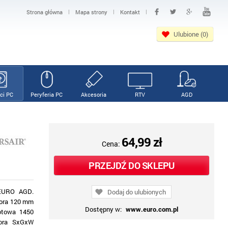
|
|
|
Strona główna
Mapa strony
Kontakt
Ulubione (0)
ci PC
Peryferia PC
Akcesoria
RTV
AGD
64,99 zł
Cena:
PRZEJDŹ DO SKLEPU
 EURO AGD.
Dodaj do ulubionych
tora 120 mm
Dostępny w:
www.euro.com.pl
otowa 1450
tora SxGxW