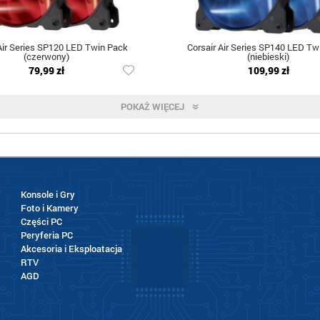
Air Series SP120 LED Twin Pack
Corsair Air Series SP140 LED Tw
(czerwony)
(niebieski)
79,99 zł
109,99 zł
POKAŻ WIĘCEJ
Konsole i Gry
Foto i Kamery
Części PC
Peryferia PC
Akcesoria i Eksploatacja
RTV
AGD