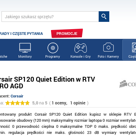
RADY I CZĘSTE PYTANIA
PROMOCJE
tche
Monitory
Programy
Konsole i Gry
Foto i Kamery
Częś
rsair SP120 Quiet Edition w RTV
RO AGD
ucent:
Corsair
na:
5,0
na
5
(
1 oceny,
1 opinie
)
entowany produkt Corsair SP120 Quiet Edition kupisz w sklepie RTV
osowanie obudowy (120 mm) maksymalny rozmiar laptopa 0 rozmiar wentyla
mność 0 przewodność cieplna 0 maksymalne TDP 0 maks. prędkość obr
/min. regulacja prędkości nie maks. głośność 23 dB wymiary wentyla