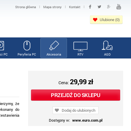
|
|
|
Strona główna
Mapa strony
Kontakt
Ulubione (0)
ci PC
Peryferia PC
Akcesoria
RTV
AGD
29,99 zł
Cena:
PRZEJDŹ DO SKLEPU
erzymy, że
zekonany do
Dodaj do ulubionych
zestawienia
Dostępny w:
www.euro.com.pl