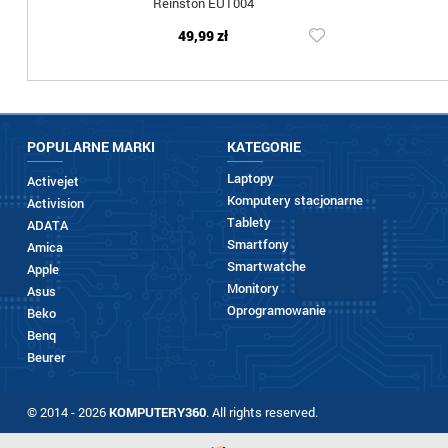
Reinston EUT004
49,99 zł
POPULARNE MARKI
KATEGORIE
Laptopy
Activejet
Komputery stacjonarne
Activision
Tablety
ADATA
Smartfony
Amica
Smartwatche
Apple
Monitory
Asus
Oprogramowanie
Beko
Benq
Beurer
© 2014 - 2026
KOMPUTERY360
. All rights reserved.