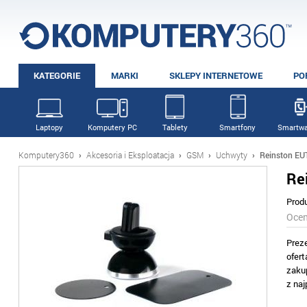
KATEGORIE
MARKI
SKLEPY INTERNETOWE
PO
Laptopy
Komputery PC
Tablety
Smartfony
Smartwa
Komputery360
›
Akcesoria i Eksploatacja
›
GSM
›
Uchwyty
›
Reinston EU
Re
Prod
Oce
Prez
ofer
zaku
z na