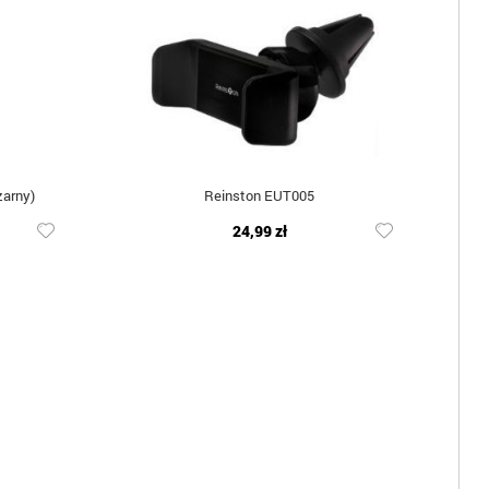
zarny)
Reinston EUT005
24,99 zł