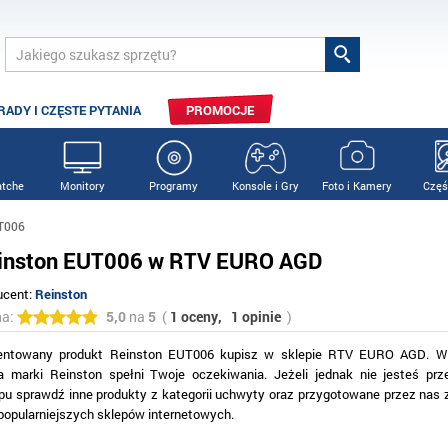
RADY I CZĘSTE PYTANIA
PROMOCJE
tche
Monitory
Programy
Konsole i Gry
Foto i Kamery
Częś
T006
inston EUT006 w RTV EURO AGD
ucent:
Reinston
na:
5,0
na
5
(
1 oceny,
1 opinie
)
entowany produkt Reinston EUT006 kupisz w sklepie RTV EURO AGD. Wi
ta marki Reinston spełni Twoje oczekiwania. Jeżeli jednak nie jesteś pr
pu sprawdź inne produkty z kategorii uchwyty oraz przygotowane przez nas 
jpopularniejszych sklepów internetowych.