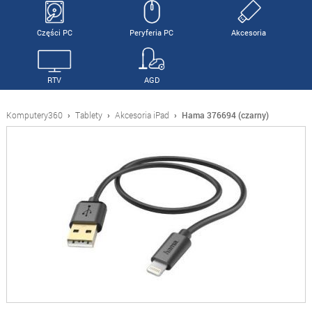
Części PC
Peryferia PC
Akcesoria
RTV
AGD
Komputery360
›
Tablety
›
Akcesoria iPad
›
Hama 376694 (czarny)