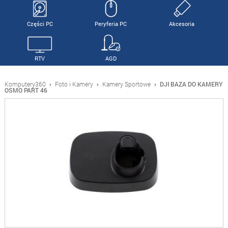
Części PC
Peryferia PC
Akcesoria
RTV
AGD
Komputery360
›
Foto i Kamery
›
Kamery Sportowe
›
DJI BAZA DO KAMERY
OSMO PART 46