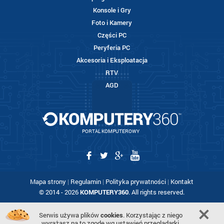
Konsole i Gry
Foto i Kamery
Części PC
Peryferia PC
Akcesoria i Eksploatacja
RTV
AGD
PORTAL KOMPUTEROWY
Mapa strony
|
Regulamin
|
Polityka prywatności
|
Kontakt
© 2014 - 2026
KOMPUTERY360
. All rights reserved.
Serwis używa plików
cookies
. Korzystając z niego
wyrażasz na to zgodę wg ustawień przeglądarki.