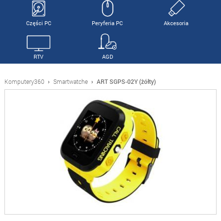
Części PC
Peryferia PC
Akcesoria
RTV
AGD
Komputery360
›
Smartwatche
›
ART SGPS-02Y (żółty)