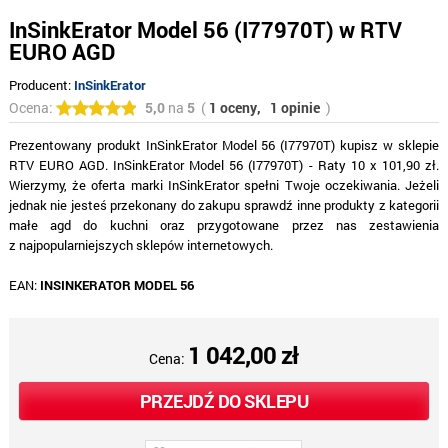
InSinkErator Model 56 (I77970T) w RTV
EURO AGD
Producent:
InSinkErator
Ocena:
5,0
na
5
(
1 oceny,
1 opinie
)
Prezentowany produkt InSinkErator Model 56 (I77970T) kupisz w sklepie
RTV EURO AGD. InSinkErator Model 56 (I77970T) - Raty 10 x 101,90 zł.
Wierzymy, że oferta marki InSinkErator spełni Twoje oczekiwania. Jeżeli
jednak nie jesteś przekonany do zakupu sprawdź inne produkty z kategorii
małe agd do kuchni oraz przygotowane przez nas zestawienia
z najpopularniejszych sklepów internetowych.
EAN:
INSINKERATOR MODEL 56
1 042,00 zł
Cena:
PRZEJDŹ DO SKLEPU