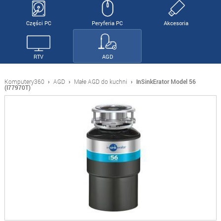
Części PC
Peryferia PC
Akcesoria
RTV
AGD
Komputery360
›
AGD
›
Małe AGD do kuchni
›
InSinkErator Model 56
(I77970T)