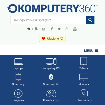
|
|
|
Ulubione (0)
MENU
Laptopy
Komputery PC
Tablety
Smartfony
Smartwatche
Monitory
Programy
Konsole i Gry
Foto i Kamery