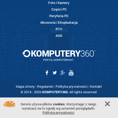
Foto i Kamery
Części PC
Peryferia PC
Akcesoria i Eksploatacja
RTV
AGD
PORTAL KOMPUTEROWY
Mapa strony
|
Regulamin
|
Polityka prywatności
|
Kontakt
© 2014 - 2026
KOMPUTERY360
. All rights reserved.
Serwis używa plików
cookies
. Korzystając z niego
wyrażasz na to zgodę wg ustawień przeglądarki.
Polityka prywatności