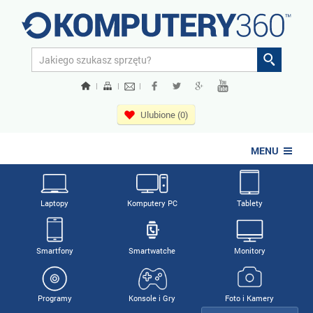
|
|
|
Ulubione (0)
MENU
Laptopy
Komputery PC
Tablety
Smartfony
Smartwatche
Monitory
Programy
Konsole i Gry
Foto i Kamery