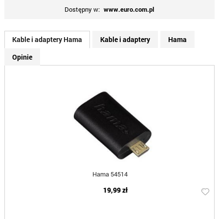
Dostępny w:
www.euro.com.pl
Kable i adaptery Hama
Kable i adaptery
Hama
Opinie
Hama 54514
19,99 zł