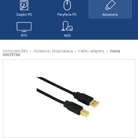
Części PC
Peryferia PC
Akcesoria
RTV
AGD
Komputery360
›
Akcesoria i Eksploatacja
›
Kable i adaptery
›
Hama
00029766