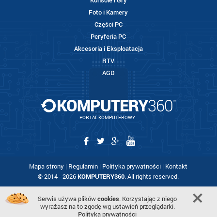
Konsole i Gry
Foto i Kamery
Części PC
Peryferia PC
Akcesoria i Eksploatacja
RTV
AGD
PORTAL KOMPUTEROWY
Mapa strony
|
Regulamin
|
Polityka prywatności
|
Kontakt
© 2014 - 2026
KOMPUTERY360
. All rights reserved.
Serwis używa plików
cookies
. Korzystając z niego
wyrażasz na to zgodę wg ustawień przeglądarki.
Polityka prywatności