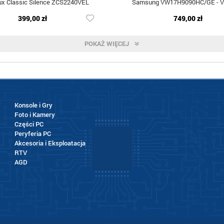
lux Classic Silence ZCS2240VEL
Samsung VW17H9090HC/GE - 
399,00 zł
749,00 zł
POKAŻ WIĘCEJ
Konsole i Gry
Foto i Kamery
Części PC
Peryferia PC
Akcesoria i Eksploatacja
RTV
AGD