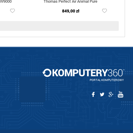
VW9000
Thomas Perfect Air Animal Pure
849,00 zł
PORTAL KOMPUTEROWY