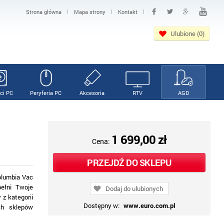
|
|
|
Strona główna
Mapa strony
Kontakt
Ulubione (0)
ci PC
Peryferia PC
Akcesoria
RTV
AGD
1 699,00 zł
Cena:
PRZEJDŹ DO SKLEPU
olumbia Vac
ełni Twoje
Dodaj do ulubionych
 z kategorii
Dostępny w:
www.euro.com.pl
ch sklepów