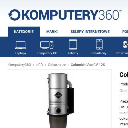
KATEGORIE
MARKI
SKLEPY INTERNETOWE
PO
Laptopy
Komputery PC
Tablety
Smartfony
Smartwa
Komputery360
›
AGD
›
Odkurzacze
›
Columbia Vac CV 12S
Co
Prod
Oce
Prez
CV 1
oczek
odku
inte