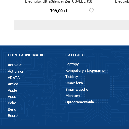
Electrolux UltraSilencer Zen USALLER58
Electro
799,00 zł
POPULARNE MARKI
KATEGORIE
Laptopy
Activejet
Komputery stacjonarne
Activision
Tablety
ADATA
Smartfony
Amica
Smartwatche
Apple
Monitory
Asus
Oprogramowanie
Beko
Benq
Beurer