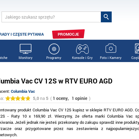
RADY I CZĘSTE PYTANIA
PROMOCJE
tche
Monitory
Programy
Konsole i Gry
Foto i Kamery
Częś
lumbia Vac CV 12S w RTV EURO AGD
ucent:
Columbia Vac
na:
5,0
na
5
(
1 oceny,
1 opinie
)
entowany produkt Columbia Vac CV 12S kupisz w sklepie RTV EURO AGD. C
2S - Raty 10 x 169,90 zł. Wierzymy, że oferta marki Columbia Vac sp
iwania. Jeżeli jednak nie jesteś przekonany do zakupu sprawdź inne produkty
rzacze oraz przygotowane przez nas zestawienia z najpopularniejszy
rnetowych.