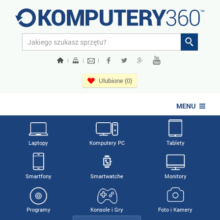
|
|
|
Ulubione (0)
MENU
Laptopy
Komputery PC
Tablety
Smartfony
Smartwatche
Monitory
Programy
Konsole i Gry
Foto i Kamery