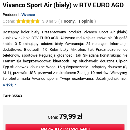
Vivanco Sport Air (biały) w RTV EURO AGD
Producent:
Vivanco
Ocena:
5,0
na
5
(
1 oceny,
1 opinie
)
Dostępny kolor biały. Prezentowany produkt Vivanco Sport Air (biały)
kupisz w sklepie RTV EURO AGD. Aktywna redukcja szumów: nie Długość
kabla: 0 Dominujący odcień: biały Gwarancja: 24 miesiące Informacje
dodatkowe: Bluetooth 4.0 Kolor: biały Mikrofon: tak Przeznaczenie: do
telefonów, sportowe Regulacja głośności: tak Składana konstrukcja: nie
Transmisja bezprzewodowa: bluetooth Typ słuchawek: douszne Clip-on
Typ słuchawek: douszne Waga: 16 g Wyposażenie : adaptery douszne (S,
M, L), przewód USB, przewód z mikrofonem Zasięg: 10 metrów. Wierzymy,
że oferta marki Vivanco spełni Twoje oczekiwania. Jeżeli jednak nie..
więcej »
EAN:
35543
79,99 zł
Cena:
PRZEJDŹ DO SKLEPU