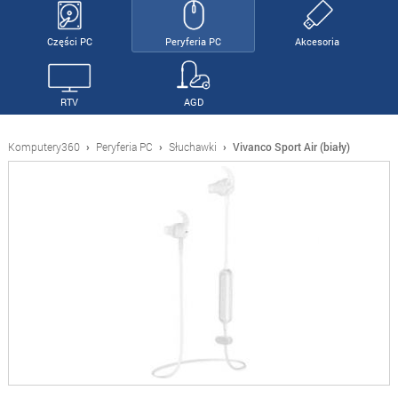
Części PC
Peryferia PC
Akcesoria
RTV
AGD
Komputery360
›
Peryferia PC
›
Słuchawki
›
Vivanco Sport Air (biały)