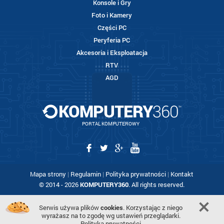
Konsole i Gry
Foto i Kamery
Części PC
Peryferia PC
Akcesoria i Eksploatacja
RTV
AGD
PORTAL KOMPUTEROWY
Mapa strony
|
Regulamin
|
Polityka prywatności
|
Kontakt
© 2014 - 2026
KOMPUTERY360
. All rights reserved.
Serwis używa plików
cookies
. Korzystając z niego
wyrażasz na to zgodę wg ustawień przeglądarki.
Polityka prywatności