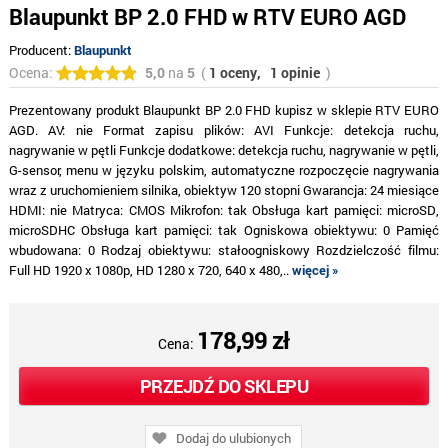
Blaupunkt BP 2.0 FHD w RTV EURO AGD
Producent:
Blaupunkt
Ocena:
5,0
na
5
(
1 oceny,
1 opinie
)
Prezentowany produkt Blaupunkt BP 2.0 FHD kupisz w sklepie RTV EURO
AGD. AV: nie Format zapisu plików: AVI Funkcje: detekcja ruchu,
nagrywanie w pętli Funkcje dodatkowe: detekcja ruchu, nagrywanie w pętli,
G-sensor, menu w języku polskim, automatyczne rozpoczęcie nagrywania
wraz z uruchomieniem silnika, obiektyw 120 stopni Gwarancja: 24 miesiące
HDMI: nie Matryca: CMOS Mikrofon: tak Obsługa kart pamięci: microSD,
microSDHC Obsługa kart pamięci: tak Ogniskowa obiektywu: 0 Pamięć
wbudowana: 0 Rodzaj obiektywu: stałoogniskowy Rozdzielczość filmu:
Full HD 1920 x 1080p, HD 1280 x 720, 640 x 480,..
więcej »
178,99 zł
Cena:
PRZEJDŹ DO SKLEPU
Dodaj do ulubionych