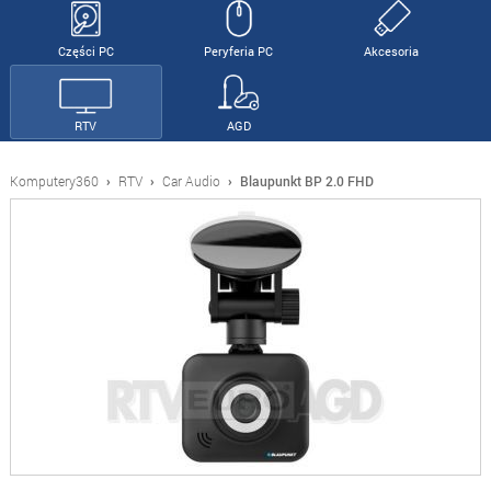
Części PC
Peryferia PC
Akcesoria
RTV
AGD
Komputery360
›
RTV
›
Car Audio
›
Blaupunkt BP 2.0 FHD