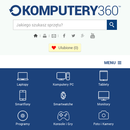
|
|
|
Ulubione (0)
MENU
Laptopy
Komputery PC
Tablety
Smartfony
Smartwatche
Monitory
Programy
Konsole i Gry
Foto i Kamery