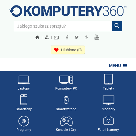
|
|
|
Ulubione (0)
MENU
Laptopy
Komputery PC
Tablety
Smartfony
Smartwatche
Monitory
Programy
Konsole i Gry
Foto i Kamery