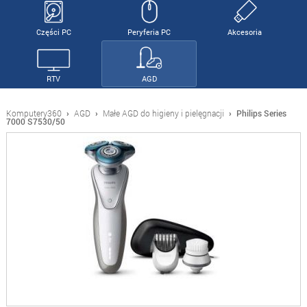
Części PC
Peryferia PC
Akcesoria
RTV
AGD
Komputery360
›
AGD
›
Małe AGD do higieny i pielęgnacji
›
Philips Series
7000 S7530/50