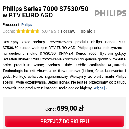
Philips Series 7000 S7530/50
w RTV EURO AGD
Producent:
Philips
Ocena:
5,0
na
5
(
1 oceny,
1 opinie
)
Dostępny kolor srebrny. Prezentowany produkt Philips Series 7000
S7530/50 kupisz w sklepie RTV EURO AGD. Philips golarka elektryczna —
na sucho/na mokro S7530/50, SHAVER Series 7000. System golący:
Rotation shaver, Czas użytkowania końcówki do golenia głowy: 2 rok/lata.
Kolor produktu: Czarny, Srebrny, Biały. Źródło zasilania: AC/Bateria,
Technologia baterii: Akumulator litowo-jonowy (Li-Ion), Czas ładowania: 1
godz. Funkcje uchwytu: Ergonomiczny. Wierzymy, że oferta marki Philips
spełni Twoje oczekiwania. Jeżeli jednak nie jesteś przekonany do zakupu
sprawdź inne produkty z kategorii małe agd do higieny..
więcej »
699,00 zł
Cena:
PRZEJDŹ DO SKLEPU