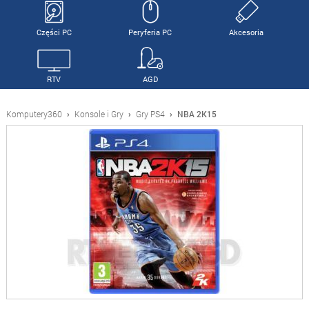
Części PC
Peryferia PC
Akcesoria
RTV
AGD
Komputery360
›
Konsole i Gry
›
Gry PS4
›
NBA 2K15