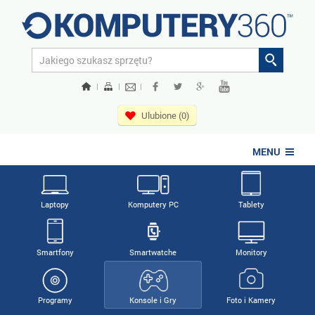
|
|
|
Ulubione (0)
MENU
Laptopy
Komputery PC
Tablety
Smartfony
Smartwatche
Monitory
Programy
Konsole i Gry
Foto i Kamery