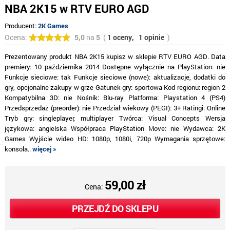
NBA 2K15 w RTV EURO AGD
Producent:
2K Games
Ocena:
5,0
na
5
(
1 oceny,
1 opinie
)
Prezentowany produkt NBA 2K15 kupisz w sklepie RTV EURO AGD. Data
premiery: 10 października 2014 Dostępne wyłącznie na PlayStation: nie
Funkcje sieciowe: tak Funkcje sieciowe (nowe): aktualizacje, dodatki do
gry, opcjonalne zakupy w grze Gatunek gry: sportowa Kod regionu: region 2
Kompatybilna 3D: nie Nośnik: Blu-ray Platforma: Playstation 4 (PS4)
Przedsprzedaż (preorder): nie Przedział wiekowy (PEGI): 3+ Ratingi: Online
Tryb gry: singleplayer, multiplayer Twórca: Visual Concepts Wersja
językowa: angielska Współpraca PlayStation Move: nie Wydawca: 2K
Games Wyjście wideo HD: 1080p, 1080i, 720p Wymagania sprzętowe:
konsola..
więcej »
59,00 zł
Cena:
PRZEJDŹ DO SKLEPU