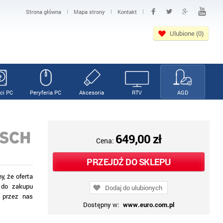
|
|
|
Strona główna
Mapa strony
Kontakt
Ulubione (0)
ci PC
Peryferia PC
Akcesoria
RTV
AGD
649,00 zł
Cena:
PRZEJDŹ DO SKLEPU
, że oferta
y do zakupu
Dodaj do ulubionych
 przez nas
Dostępny w:
www.euro.com.pl