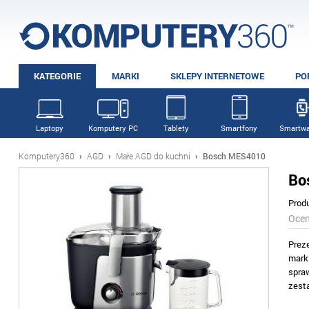
KATEGORIE
MARKI
SKLEPY INTERNETOWE
PO
Laptopy
Komputery PC
Tablety
Smartfony
Smartwa
Komputery360
›
AGD
›
Małe AGD do kuchni
›
Bosch MES4010
Bo
Prod
Oce
Prez
mark
spra
zest