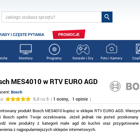
RADY I CZĘSTE PYTANIA
PROMOCJE
tche
Monitory
Programy
Konsole i Gry
Foto i Kamery
Częś
sch MES4010 w RTV EURO AGD
ucent:
Bosch
na:
5,0
na
5
(
1 oceny,
1 opinie
)
entowany produkt Bosch MES4010 kupisz w sklepie RTV EURO AGD. Wierzymy
i Bosch spełni Twoje oczekiwania. Jeżeli jednak nie jesteś przekonan
wdź inne produkty z kategorii małe agd do kuchni oraz przygotowane
awienia z najpopularniejszych sklepów internetowych.