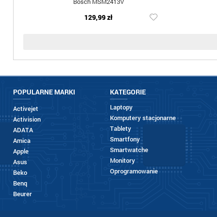
Bosch MSM2413V
129,99 zł
POPULARNE MARKI
KATEGORIE
Laptopy
Activejet
Komputery stacjonarne
Activision
Tablety
ADATA
Smartfony
Amica
Smartwatche
Apple
Monitory
Asus
Oprogramowanie
Beko
Benq
Beurer