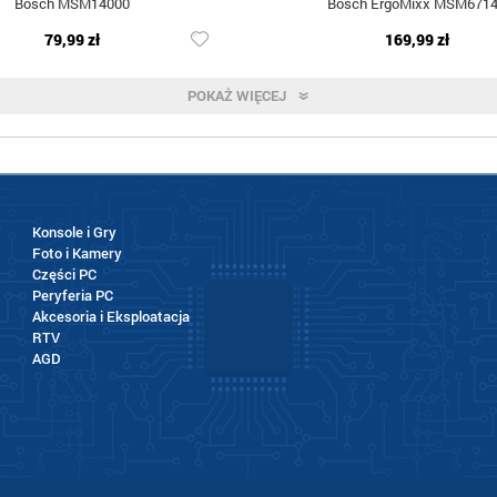
Bosch MSM14000
Bosch ErgoMixx MSM671
79,99 zł
169,99 zł
POKAŻ WIĘCEJ
Konsole i Gry
Foto i Kamery
Części PC
Peryferia PC
Akcesoria i Eksploatacja
RTV
AGD