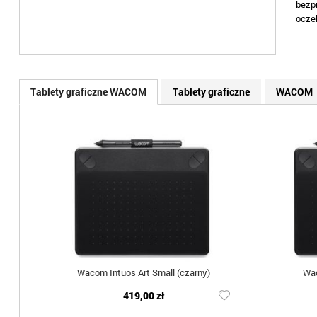
bezp
oczek
Tablety graficzne WACOM
Tablety graficzne
WACOM
Wacom Intuos Art Small (czarny)
Wac
419,00 zł