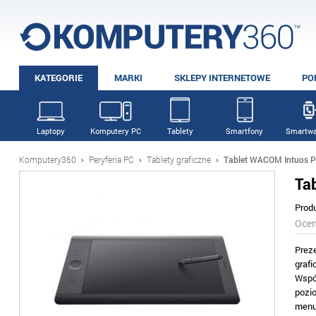
KATEGORIE
MARKI
SKLEPY INTERNETOWE
PO
Laptopy
Komputery PC
Tablety
Smartfony
Smartwa
Komputery360
›
Peryferia PC
›
Tablety graficzne
›
Tablet WACOM Intuos P
Ta
Prod
Oce
Prez
graf
Wspó
pozi
menu