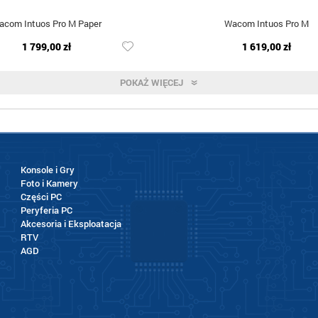
acom Intuos Pro M Paper
Wacom Intuos Pro M
1 799,00 zł
1 619,00 zł
POKAŻ WIĘCEJ
Konsole i Gry
Foto i Kamery
Części PC
Peryferia PC
Akcesoria i Eksploatacja
RTV
AGD