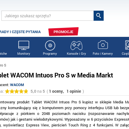
RADY I CZĘSTE PYTANIA
PROMOCJE
tche
Monitory
Programy
Konsole i Gry
Foto i Kamery
Częś
ro S
blet WACOM Intuos Pro S w Media Markt
ucent:
WACOM
na:
5,0
na
5
(
1 oceny,
1 opinie
)
entowany produkt Tablet WACOM Intuos Pro S kupisz w sklepie Media Ma
iczny komunikujący się z komputerem przy pomocy interfejsu USB lub bez
łpracuje z piórkiem o 2048 poziomach nacisku (rozpoznawanie nachyle
omów) jak i gestami wielodotykowymi. Wyposażony w 6 przycisków ExpressK
, wyświetlacz Express View, pierścień Touch Ring z 4 funkcjami. W załąc