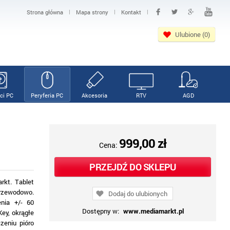
|
|
|
Strona główna
Mapa strony
Kontakt
Ulubione (0)
ci PC
Peryferia PC
Akcesoria
RTV
AGD
999,00 zł
Cena:
PRZEJDŹ DO SKLEPU
rkt. Tablet
przewodowo.
Dodaj do ulubionych
nia +/- 60
Dostępny w:
www.mediamarkt.pl
ey, okrągłe
zeniu pióro