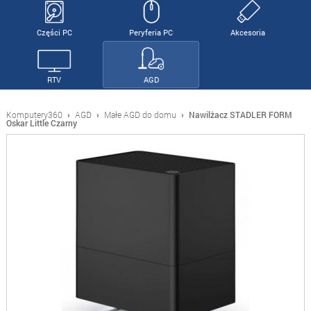
Części PC
Peryferia PC
Akcesoria
RTV
AGD
Komputery360
›
AGD
›
Małe AGD do domu
›
Nawilżacz STADLER FORM
Oskar Little Czarny