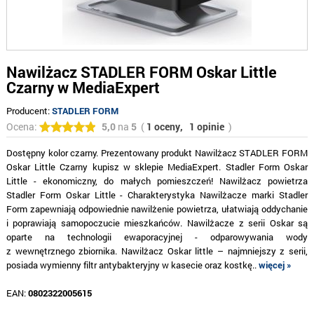
Nawilżacz STADLER FORM Oskar Little
Czarny w MediaExpert
Producent:
STADLER FORM
Ocena:
5,0
na
5
(
1 oceny,
1 opinie
)
Dostępny kolor czarny. Prezentowany produkt Nawilżacz STADLER FORM
Oskar Little Czarny kupisz w sklepie MediaExpert. Stadler Form Oskar
Little - ekonomiczny, do małych pomieszczeń! Nawilżacz powietrza
Stadler Form Oskar Little - Charakterystyka Nawilżacze marki Stadler
Form zapewniają odpowiednie nawilżenie powietrza, ułatwiają oddychanie
i poprawiają samopoczucie mieszkańców. Nawilżacze z serii Oskar są
oparte na technologii ewaporacyjnej - odparowywania wody
z wewnętrznego zbiornika. Nawilżacz Oskar little – najmniejszy z serii,
posiada wymienny filtr antybakteryjny w kasecie oraz kostkę..
więcej »
EAN:
0802322005615