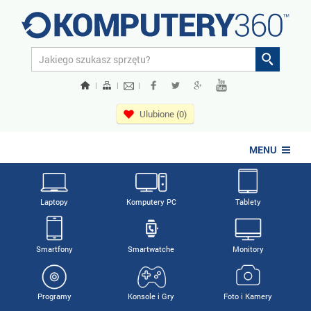
|
|
|
Ulubione (0)
MENU
Laptopy
Komputery PC
Tablety
Smartfony
Smartwatche
Monitory
Programy
Konsole i Gry
Foto i Kamery