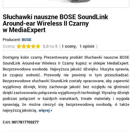
Słuchawki nauszne BOSE SoundLink
Around-ear Wireless II Czarny
w MediaExpert
Producent:
BOSE
Ocena:
5,0
na
5
(
1 oceny,
1 opinie
)
Dostępny kolor czarny. Prezentowany produkt Słuchawki nauszne BOSE
SoundLink Around-ear Wireless II Czarny kupisz w sklepie MediaExpert.
Bezprzewodowa swoboda. Najwyższa jakość dźwięku. Muzyka sprawia,
że czujesz wolność. Przewody nie powinny w tym przeszkadzać.
Bezprzewodowe słuchawki SoundLink zostały opracowane, aby zapewnić
wyjątkowy dźwięk, który zachowuje jakość bez względu na głośność
dzięki zastosowaniu połączenia wyjątkowych technologii. Wyraźny dźwięk
podczas połączeń w każdych warunkach, trwałe materiały i wygoda
sprawiają, że można cieszyć się bezprzewodową swobodą. A także
najwyższą jakością..
więcej »
EAN:
0017817703277