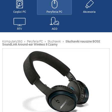
Części PC
Peryferia PC
Akcesoria
RTV
AGD
Komputery360
›
Peryferia PC
›
Słuchawki
›
Słuchawki nauszne BOSE
SoundLink Around-ear Wireless II Czarny