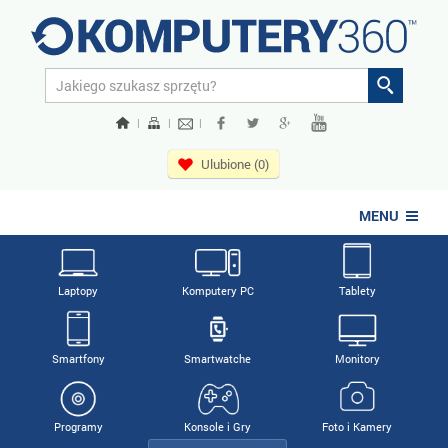
|
|
|
Ulubione (0)
MENU
Laptopy
Komputery PC
Tablety
Smartfony
Smartwatche
Monitory
Programy
Konsole i Gry
Foto i Kamery