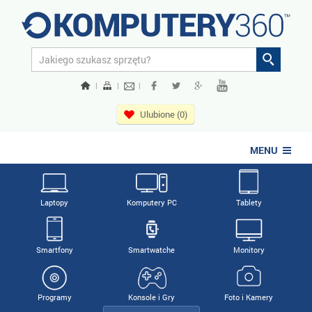
|
|
|
Ulubione (0)
MENU
Laptopy
Komputery PC
Tablety
Smartfony
Smartwatche
Monitory
Programy
Konsole i Gry
Foto i Kamery