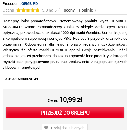
Producent:
GEMBIRD
Ocena:
5,0
na
5
(
1 oceny,
1 opinie
)
Dostępny kolor pomarańczowy. Prezentowany produkt Mysz GEMBIRD
MUS-004-O Czarno-Pomarańczowy kupisz w sklepie MediaExpert. Mysz
optyczna, przewodowa o czułości 1000 dpi marki Gembird. Komunikuje się
z komputerem za pomocą interfejsu PS/2. Posiada 3 przyciski oraz rolka do
przewijania. Odpowiednia dla lewo i prawo ręcznych użytkowników..
Wierzymy, że oferta marki GEMBIRD spełni Twoje oczekiwania. Jeżeli
jednak nie jesteś przekonany do zakupu sprawdź inne produkty z kategorii
myszki oraz przygotowane przez nas zestawienia z najpopularniejszych
sklepów internetowych.
EAN:
8716309079143
10,99 zł
Cena:
PRZEJDŹ DO SKLEPU
Dodaj do ulubionych