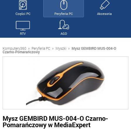
Części PC
Peryferia PC
Akcesoria
RTV
AGD
Komputery360
›
Peryferia PC
›
Myszki
›
Mysz GEMBIRD MUS-004-O
Czarno-Pomarańczowy
Mysz GEMBIRD MUS-004-O Czarno-
Pomarańczowy w MediaExpert