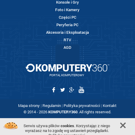
Konsole i Gry
Foto i Kamery
Części PC
Peryferia PC
Akcesoria i Eksploatacja
RTV
AGD
PORTAL KOMPUTEROWY
Mapa strony
|
Regulamin
|
Polityka prywatności
|
Kontakt
© 2014 - 2026
KOMPUTERY360
. All rights reserved.
Serwis używa plików
cookies
. Korzystając z niego
wyrażasz na to zgodę wg ustawień przeglądarki.