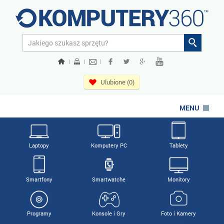
|
|
|
Ulubione (0)
MENU
Laptopy
Komputery PC
Tablety
Smartfony
Smartwatche
Monitory
Programy
Konsole i Gry
Foto i Kamery