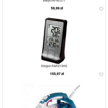
BabyOno BO217
59,99 zł
Oregon RAR213HG
155,97 zł