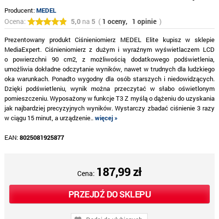
Producent:
MEDEL
Ocena:
5,0
na
5
(
1 oceny,
1 opinie
)
Prezentowany produkt Ciśnieniomierz MEDEL Elite kupisz w sklepie
MediaExpert. Ciśnieniomierz z dużym i wyraźnym wyświetlaczem LCD
o powierzchni 90 cm2, z możliwością dodatkowego podświetlenia,
umożliwia dokładne odczytanie wyników, nawet w trudnych dla ludzkiego
oka warunkach. Ponadto wygodny dla osób starszych i niedowidzących.
Dzięki podświetleniu, wynik można przeczytać w słabo oświetlonym
pomieszczeniu. Wyposażony w funkcje T3 Z myślą o dążeniu do uzyskania
jak najbardziej precyzyjnych wyników. Wystarczy zbadać ciśnienie 3 razy
w ciągu 15 minut, a urządzenie..
więcej »
EAN:
8025081925877
187,99 zł
Cena:
PRZEJDŹ DO SKLEPU