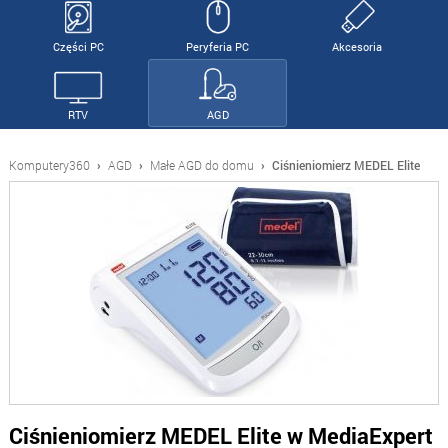
Części PC
Peryferia PC
Akcesoria
RTV
AGD
Komputery360
›
AGD
›
Małe AGD do domu
›
Ciśnieniomierz MEDEL Elite
Ciśnieniomierz MEDEL Elite w MediaExpert