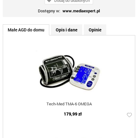
Dodaj do ulubionych
Dostępny w:
www.mediaexpert.pl
Małe AGD do domu
Opis i dane
Opinie
Tech-Med TMA-6 OMEGA
179,99 zł