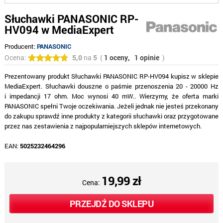
Słuchawki PANASONIC RP-
HV094 w MediaExpert
Producent:
PANASONIC
Ocena:
5,0
na
5
(
1 oceny,
1 opinie
)
Prezentowany produkt Słuchawki PANASONIC RP-HV094 kupisz w sklepie
MediaExpert. Słuchawki douszne o paśmie przenoszenia 20 - 20000 Hz
i impedancji 17 ohm. Moc wynosi 40 mW.. Wierzymy, że oferta marki
PANASONIC spełni Twoje oczekiwania. Jeżeli jednak nie jesteś przekonany
do zakupu sprawdź inne produkty z kategorii słuchawki oraz przygotowane
przez nas zestawienia z najpopularniejszych sklepów internetowych.
EAN:
5025232464296
19,99 zł
Cena:
PRZEJDŹ DO SKLEPU