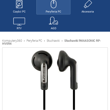
Części PC
Peryferia PC
Akcesoria
RTV
AGD
Komputery360
›
Peryferia PC
›
Słuchawki
›
Słuchawki PANASONIC RP-
HV094