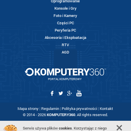
Oprogramowanie
Konsole i Gry
Foto i Kamery
Części PC
Peryferia PC
Akcesoria i Eksploatacja
RTV
AGD
PORTAL KOMPUTEROWY
Mapa strony
|
Regulamin
|
Polityka prywatności
|
Kontakt
© 2014 - 2026
KOMPUTERY360
. All rights reserved.
Serwis używa plików
cookies
. Korzystając z niego