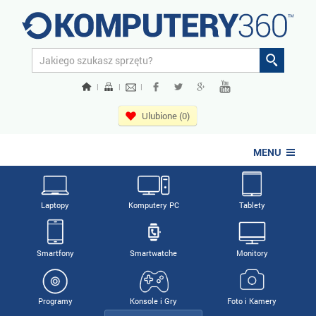
|
|
|
Ulubione (0)
MENU
Laptopy
Komputery PC
Tablety
Smartfony
Smartwatche
Monitory
Programy
Konsole i Gry
Foto i Kamery