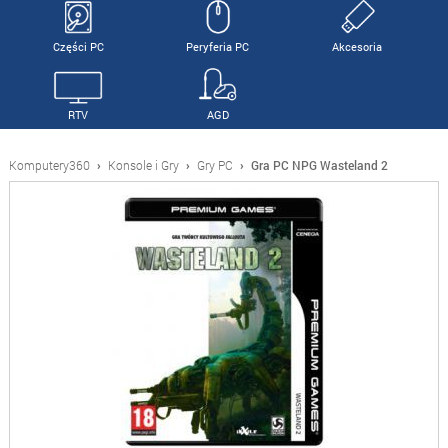
Części PC
Peryferia PC
Akcesoria
RTV
AGD
Komputery360
›
Konsole i Gry
›
Gry PC
›
Gra PC NPG Wasteland 2